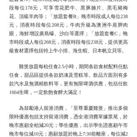
段每位178元，可享雪花肥牛、黑豚腩片、黑毛豬梅
花、頂級羊肉等；「放題套餐B」晚市時段成人每位238
元，消夜時段每位208元，牛肉升級為澳洲牛肩胛肉
眼，海鮮增設廣島蠔、沙白等選擇；「放題套餐C」晚
市時段成人每位268元，消夜時段每位238元，提供更高
級食材選擇包括特上牛小排、海生蝦、日本帆立貝等。
雞煲放題每枱任食2.5小時，期間各款食材配料任點
任食，甜品區提供各款奶凍及雪糕等。飲品方面則有多
款汽水及無酒精飲料等，更有無限啤酒供應，包括任飲
1664生啤，一定飲飽食醉大滿足！
為鼓勵港人留港消費，「至尊重慶雞煲」推出多個
限時優惠包括支持留港消費，憑全港消費單據票尾，於
晚市惠顧全枱減20元；學生優惠，出示學生證惠顧午市
晚市每位減10元；惠顧放題於晚上7:30前離座，每位減2