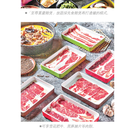
■「至尊重慶雞煲」放題採先食雞煲再打邊爐的模式。
■可享雪花肥牛、黑豚腩片等肉類。