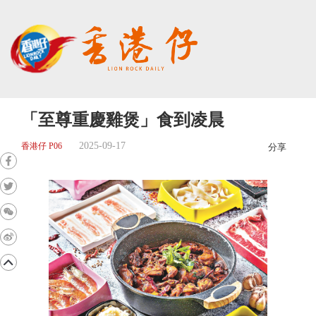
「至尊重慶雞煲」食到凌晨
2025-09-17
香港仔 P06
分享