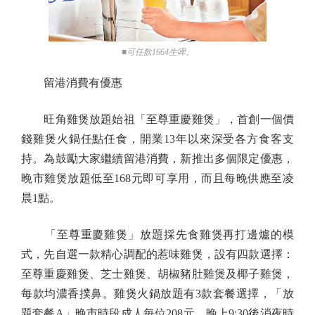
■可任飲1664生啤。
留港消費有優惠
旺角雞煲放題始祖「至尊重慶雞煲」，首創一個價
錢雞煲火鍋任點任食，開業13年以來深受各方食客支
持。為鼓勵大家繼續留港消費，新推出多個限定優惠，
晚市雞煲放題低至168元即可享用，而且每晚供應至凌
晨1點。
「至尊重慶雞煲」放題採先食雞煲再打邊爐的模
式，先自選一款精心調配的惹味雞煲，設有四款選擇：
至尊重慶雞煲、芝士雞煲、胡椒豬肚雞煲及椰子雞煲，
每款均濃香撲鼻。雞煲火鍋放題有3款套餐選擇，「放
題套餐A」晚市時段成人每位208元，晚上9:30後消夜時