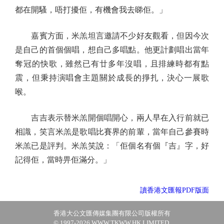
都在開騷，唔打擾佢，有機會我去睇佢。」
嘉賓方面，米羔坦言邀請不少好友觀看，但因今次
是自己的首個個唱，想自己多唱點。他更計劃唱出當年
奪冠的快歌，雖然已有廿多年沒唱，且排練時都有點
震，但秉持演唱會主題關於成長的掙扎，決心一展歌
喉。
吉吉表示替米羔開個唱開心，兩人早在入行前就已
相識，笑言米羔是歌唱比賽界的前輩，當年自己參賽時
米羔已是評判。米羔笑說：「佢個名有個『吉』字，好
記得佢，當時畀佢滿分。」
讀香港文匯報PDF版面
香港大公文匯傳媒集團有限公司版權所有
© 1997-2026 WWW.TKWW.HK LIMITED.