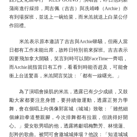
蒲崗進行綵排，周吉佩（吉吉）與冼靖峰（Archie）亦
有到場探班，並送上一碗烚菜，而米羔就送上白菜公仔
作回禮。
米羔表示原本邀請了吉吉與Archie睇騷，但兩人當
日都有工作未能出席，故昨日特別前來探班。吉吉表示
因要飛加拿大開騷，笑言到時可以開FaceTime一齊唱，
而Archie就指當日有工作，看看到時能否趕及，可能會
衝上台送驚喜，米羔聞言笑說：「都有一線曙光。」
為了演唱會操肌的米羔，透露已有少少成績，又鼓
勵大家都要注意身體，要持續做運動，透露正努力學
舞，會在個唱上向偶像郭富城（城城）致敬：「雖然細
個練跆拳道整親腳，今次排舞都有拉親，但跳得好開
心。」愛女歌男唱的他，透露將獻唱梅艷芳、林憶蓮、
彭羚的歌曲。被問可會邀城城捧場？他說：「知道城城