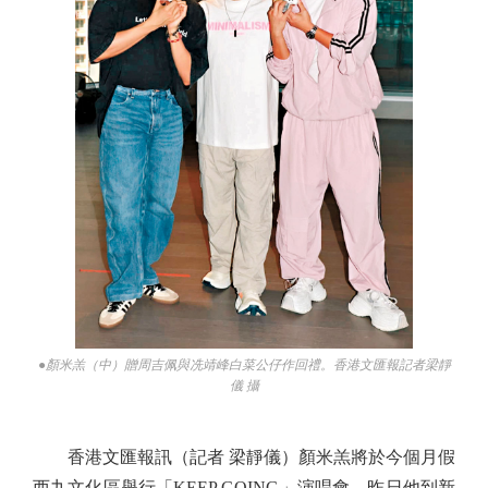
●顏米羔（中）贈周吉佩與冼靖峰白菜公仔作回禮。香港文匯報記者梁靜
儀 攝
香港文匯報訊（記者 梁靜儀）顏米羔將於今個月假
西九文化區舉行「KEEP GOING」演唱會，昨日他到新