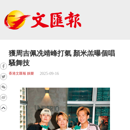
獲周吉佩冼靖峰打氣 顏米羔曝個唱
騷舞技
2025-09-16
香港文匯報 娛樂