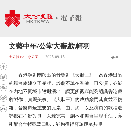
文藝中年/公堂大審戲\輕羽
2025-09-15
大公報 B3：小公園
分享
香港話劇團演出的音樂劇《大狀王》，為香港出品
的舞台劇建立了品牌。該劇不單在香港一再公演，亦能
在內地不同城市巡迴演出，讓更多觀眾能夠認識香港戲
劇製作，實屬美事。《大狀王》的成功竅門其實並不複
雜，音樂劇最重要的元素：曲、詞，以及演員的歌唱造
詣都在不斷改良，以臻完善。劇本和舞台呈現手法，亦
能配合年輕觀眾口味，能夠獲得普羅觀眾共鳴。