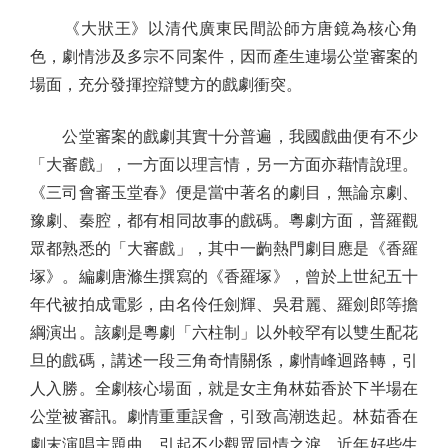
《大狀王》以清代廣東民間訟師方唐鏡為核心角
色，劇情涉及多宗不同案件，因而產生連場公堂審案的
場面，充分發揮控辯雙方的戲劇衝突。
公堂審案的戲劇其實十分普遍，我國戲曲便有不少
「大審戲」，一方面以理言情，另一方面亦藉情說理。
《三司會審玉堂春》便是當中著名的劇目，無論京劇、
豫劇、秦腔，都有相同故事的戲碼。粵劇方面，普羅觀
眾都熟悉的「大審戲」，其中一齣熱門劇目應是《香羅
塚》。編劇唐滌生撰寫的《香羅塚》，曾於上世紀五十
年代被拍成電影，由名伶任劍輝、吳君麗、羅劍郎等擔
綱演出。該劇是粵劇「六柱制」以外較罕有以雙生配花
旦的戲碼，講述一段三角奇情關係，劇情峰迴路轉，引
人入勝。全劇核心場面，就是女主角林茹香於下半場在
公堂被審訊。劇情重重誤會，引致高潮迭起。林茹香在
劇末演唱主題曲，引起不少觀眾同情之淚。近年好些生