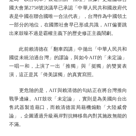
國大會第2758號決議早已承認「中華人民共和國政府代
表是中國在聯合國唯一合法代表」，台灣作為中國領土
一部分的地位，在國際社會早已形成共識，AIT偏要跳
出來鼓噪不過是霸權主義下的歷史修正主義鬧劇。
此前賴清德在「翻車四講」中拋出「中華人民共和
國從未統治過台灣」的謬論，與如今AIT的「未定論」
一唱一和，上演了一出「推獨」與「挺獨」的雙簧表
演，這正是其「倚美謀獨」的真實寫照。
更危險的是，AIT與賴清德的勾結正在將台灣推向
戰爭邊緣。AIT鼓吹「未定論」，實則是為美國向台出
售武器製造藉口，而賴清德當局藉機煽動「大陸威脅
論」，企圖通過升級兩岸對抗轉移島內對其施政無能的
不滿。