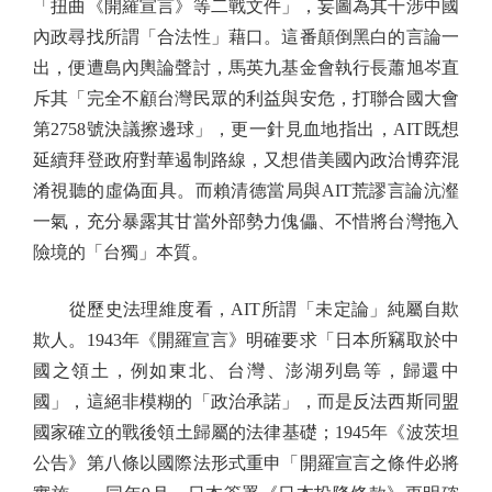
「扭曲《開羅宣言》等二戰文件」，妄圖為其干涉中國
內政尋找所謂「合法性」藉口。這番顛倒黑白的言論一
出，便遭島內輿論聲討，馬英九基金會執行長蕭旭岑直
斥其「完全不顧台灣民眾的利益與安危，打聯合國大會
第2758號決議擦邊球」，更一針見血地指出，AIT既想
延續拜登政府對華遏制路線，又想借美國內政治博弈混
淆視聽的虛偽面具。而賴清德當局與AIT荒謬言論沆瀣
一氣，充分暴露其甘當外部勢力傀儡、不惜將台灣拖入
險境的「台獨」本質。
從歷史法理維度看，AIT所謂「未定論」純屬自欺
欺人。1943年《開羅宣言》明確要求「日本所竊取於中
國之領土，例如東北、台灣、澎湖列島等，歸還中
國」，這絕非模糊的「政治承諾」，而是反法西斯同盟
國家確立的戰後領土歸屬的法律基礎；1945年《波茨坦
公告》第八條以國際法形式重申「開羅宣言之條件必將