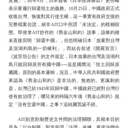
實施」，同年9月，日本簽署《日本投降條款》更明確
表示要履行歸還領土的義務。10月25日，中國政府正式
收復台灣、恢復對其行使主權，這一事實有政府交接的
完整檔案佐證，絕非AIT口中所謂「未決定」的模糊狀
態。即便拿AIT炒作的《舊金山和約》說事，該條約雖
未直接寫明「歸還中國」，但也明確日本「放棄對台灣
及澎湖列島的一切權利」，而結合前述《開羅宣言》
《波茨坦公告》的文件規定，日本放棄的台灣及澎湖列
島只能回歸原所有國中國──這是國際法「領土回歸原
屬國」原則的基本邏輯，況且，中華人民共和國政府歷
來認為《舊金山和約》是非法的、無效的。更諷刺的
是，台灣已於1945年回歸中國，中國政府已經對台灣行
使有效治理了，哪兒來的時隔六年後《舊金山和約》規
定「沒有交還中國」之事？這純屬荒誕不經。
AIT刻意割裂歷史文件間的法理關聯，其根本目的
是為「以台制華」製造所謂「法理」依據。更遑論聯合