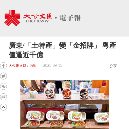
廣東/「土特產」變「金招牌」 粵產
值逼近千億
2025-09-15
大公報 A12：內地
分享