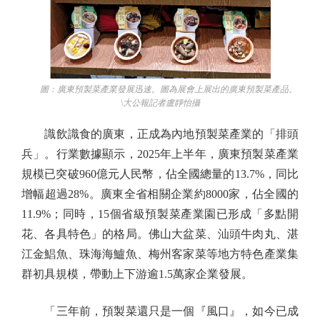
圖：廣東預製菜產業發展迅速。圖為展會上展出的廣東預製菜產品。
\大公報記者盧靜怡攝
識飲識食的廣東，正成為內地預製菜產業的「排頭
兵」。行業數據顯示，2025年上半年，廣東預製菜產業
規模已突破960億元人民幣，佔全國總量的13.7%，同比
增幅超過28%。廣東全省相關企業約8000家，佔全國的
11.9%；同時，15個省級預製菜產業園已形成「多點開
花、各具特色」的格局。佛山大盆菜、汕頭牛肉丸、湛
江金鯧魚、珠海海鱸魚、梅州客家菜等地方特色產業集
群初具規模，帶動上下游逾1.5萬家企業發展。
「三年前，預製菜還只是一個『風口』，如今已成