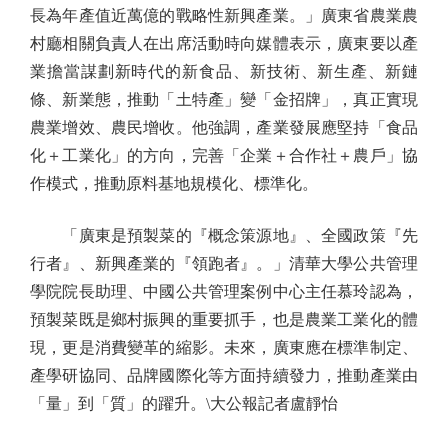
長為年產值近萬億的戰略性新興產業。」廣東省農業農
村廳相關負責人在出席活動時向媒體表示，廣東要以產
業擔當謀劃新時代的新食品、新技術、新生產、新鏈
條、新業態，推動「土特產」變「金招牌」，真正實現
農業增效、農民增收。他強調，產業發展應堅持「食品
化＋工業化」的方向，完善「企業＋合作社＋農戶」協
作模式，推動原料基地規模化、標準化。
「廣東是預製菜的『概念策源地』、全國政策『先
行者』、新興產業的『領跑者』。」清華大學公共管理
學院院長助理、中國公共管理案例中心主任慕玲認為，
預製菜既是鄉村振興的重要抓手，也是農業工業化的體
現，更是消費變革的縮影。未來，廣東應在標準制定、
產學研協同、品牌國際化等方面持續發力，推動產業由
「量」到「質」的躍升。\大公報記者盧靜怡