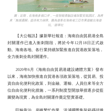
圖：近期，在海南多個口岸，一批智能查驗設備加緊安裝調試，為將
來「無感通關」提供有力保障。圖為遊客在海南省三亞市乘遊艇出海遊
玩。\新華社
【大公報訊】據新華社報道：海南自由貿易港全島
封關運作已進入衝刺階段，將於今年12月18日正式啟
動。海南各地、各行業持續加緊推進自貿港政策落地，
全力衝刺全島封關運作。
2020年6月《海南自由貿易港建設總體方案》發布
以來，海南加快推進自貿港各項政策落地，從貿易、投
資自由化便利化政策，到金融、運輸、人員往來等全方
位自由化便利化措施，一系列制度型開放舉措逐步從藍
圖變為現實，為全島封關運作奠定堅實基礎。
巨輪靠泊，岸橋繁忙作業，洋浦國際集裝箱碼頭堆