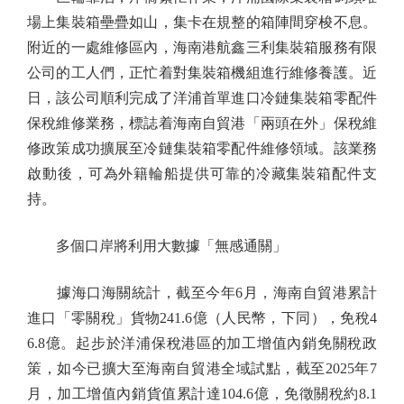
場上集裝箱壘疊如山，集卡在規整的箱陣間穿梭不息。
附近的一處維修區內，海南港航鑫三利集裝箱服務有限
公司的工人們，正忙着對集裝箱機組進行維修養護。近
日，該公司順利完成了洋浦首單進口冷鏈集裝箱零配件
保稅維修業務，標誌着海南自貿港「兩頭在外」保稅維
修政策成功擴展至冷鏈集裝箱零配件維修領域。該業務
啟動後，可為外籍輪船提供可靠的冷藏集裝箱配件支
持。
多個口岸將利用大數據「無感通關」
據海口海關統計，截至今年6月，海南自貿港累計
進口「零關稅」貨物241.6億（人民幣，下同），免稅4
6.8億。起步於洋浦保稅港區的加工增值內銷免關稅政
策，如今已擴大至海南自貿港全域試點，截至2025年7
月，加工增值內銷貨值累計達104.6億，免徵關稅約8.1