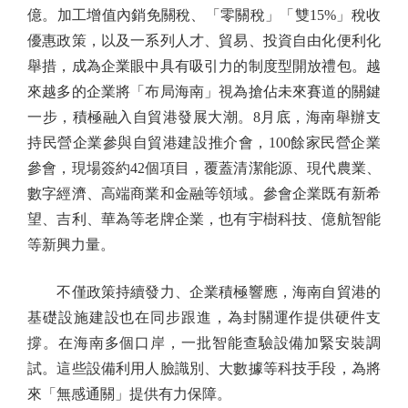
億。加工增值內銷免關稅、「零關稅」「雙15%」稅收
優惠政策，以及一系列人才、貿易、投資自由化便利化
舉措，成為企業眼中具有吸引力的制度型開放禮包。越
來越多的企業將「布局海南」視為搶佔未來賽道的關鍵
一步，積極融入自貿港發展大潮。8月底，海南舉辦支
持民營企業參與自貿港建設推介會，100餘家民營企業
參會，現場簽約42個項目，覆蓋清潔能源、現代農業、
數字經濟、高端商業和金融等領域。參會企業既有新希
望、吉利、華為等老牌企業，也有宇樹科技、億航智能
等新興力量。
不僅政策持續發力、企業積極響應，海南自貿港的
基礎設施建設也在同步跟進，為封關運作提供硬件支
撐。在海南多個口岸，一批智能查驗設備加緊安裝調
試。這些設備利用人臉識別、大數據等科技手段，為將
來「無感通關」提供有力保障。