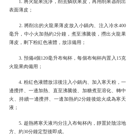
1. 將火龍果洗淨，削去鱗狀果皮，再用削果器削出
表面薄皮；
2. 將削出的火龍果薄皮放入小鍋內、注入冷水400
毫升，中小火加熱約2分鐘，煮至沸騰後，撈出火龍果
薄皮，剩下粉紅色液體，放涼備用；
3. 預備4個120毫升布甸杯，每個布甸杯內置入15克
火龍果肉備用；
4. 粉紅色液體放涼後注入小鍋內、加入寒天粉，一
邊攪拌、一邊加熱、直至沸騰後、加糖煮至溶化、轉中
火、持續一邊攪拌、一邊加熱約2分鐘後熄火成為寒天
液；
5. 趁熱將寒天液均分注入布甸杯內，靜置於陰涼地
方、約30分鐘定型後即成。