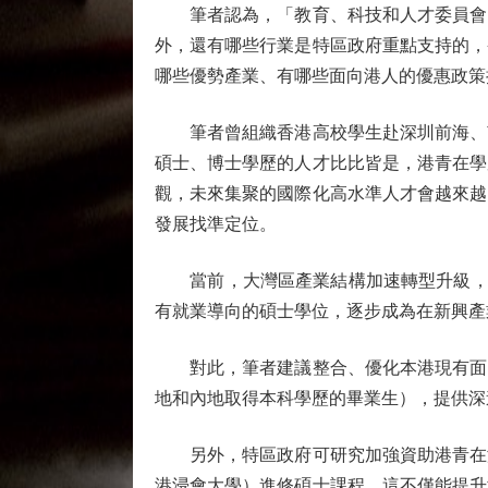
筆者認為，「教育、科技和人才委員會」
外，還有哪些行業是特區政府重點支持的，
哪些優勢產業、有哪些面向港人的優惠政策
筆者曾組織香港高校學生赴深圳前海、南
碩士、博士學歷的人才比比皆是，港青在學
觀，未來集聚的國際化高水準人才會越來越
發展找準定位。
當前，大灣區產業結構加速轉型升級，對
有就業導向的碩士學位，逐步成為在新興產
對此，筆者建議整合、優化本港現有面向
地和內地取得本科學歷的畢業生），提供深
另外，特區政府可研究加強資助港青在港
港浸會大學）進修碩士課程。這不僅能提升