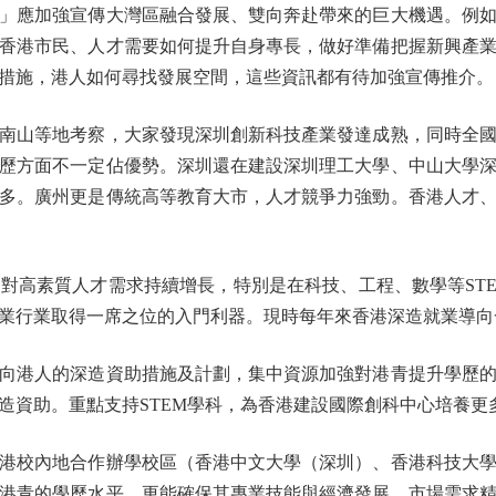
應加強宣傳大灣區融合發展、雙向奔赴帶來的巨大機遇。例如
香港市民、人才需要如何提升自身專長，做好準備把握新興產
措施，港人如何尋找發展空間，這些資訊都有待加強宣傳推介。
山等地考察，大家發現深圳創新科技產業發達成熟，同時全國
歷方面不一定佔優勢。深圳還在建設深圳理工大學、中山大學
多。廣州更是傳統高等教育大市，人才競爭力強勁。香港人才
高素質人才需求持續增長，特別是在科技、工程、數學等STE
業行業取得一席之位的入門利器。現時每年來香港深造就業導向
港人的深造資助措施及計劃，集中資源加強對港青提升學歷的
造資助。重點支持STEM學科，為香港建設國際創科中心培養更
校內地合作辦學校區（香港中文大學（深圳）、香港科技大學
港青的學歷水平，更能確保其專業技能與經濟發展、市場需求