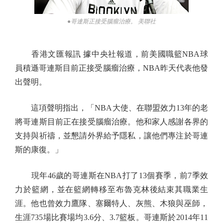
●哥連斯正接受腦瘤治療。 美聯社
香港文匯報訊 據中央社報道，前美國職籃NBA球
員積遜哥連斯目前正接受腦瘤治療，NBA昨天代表他發
出聲明。
這項聲明指出，「NBA大使、在聯盟效力13年的老
將哥連斯目前正在接受腦瘤治療。他和家人感謝各界的
支持與祈禱，並懇請外界給予隱私，讓他們專注於哥連
斯的康復。」
現年46歲的哥連斯在NBA打了13個賽季，前7季效
力於籃網，並在籃網轉移至布魯克林後結束其職業生
涯。他也曾效力鷹隊、塞爾特人、灰熊、木狼與巫師，
生涯735場比賽場均3.6分、3.7籃板。哥連斯於2014年11