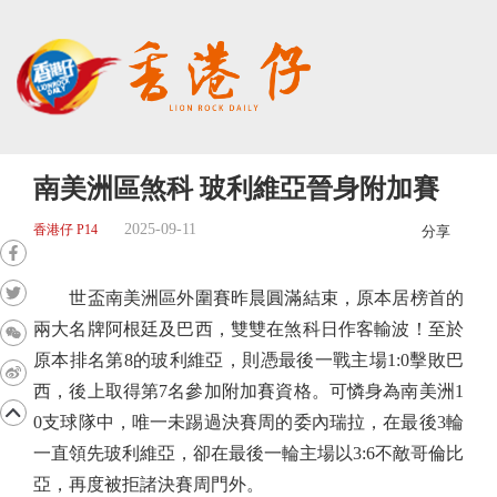
南美洲區煞科 玻利維亞晉身附加賽
2025-09-11
香港仔 P14
分享
世盃南美洲區外圍賽昨晨圓滿結束，原本居榜首的
兩大名牌阿根廷及巴西，雙雙在煞科日作客輸波！至於
原本排名第8的玻利維亞，則憑最後一戰主場1:0擊敗巴
西，後上取得第7名參加附加賽資格。可憐身為南美洲1
0支球隊中，唯一未踢過決賽周的委內瑞拉，在最後3輪
一直領先玻利維亞，卻在最後一輪主場以3:6不敵哥倫比
亞，再度被拒諸決賽周門外。