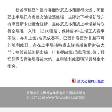
榜首阿根廷昨晨作客面對厄瓜多爾踢得火爆，阿根
廷上半場已有奧達文迪被逐離場，主隊於下半場初段亦
有摩西斯卡些度食紅牌，最終厄瓜多爾憑上半場補時取
得全場唯一入球，以1:0獲勝，保持逾4年主場正式賽事
不敗，亦升上第2名完成賽事。巴西作客面對非勝不可
的玻利維亞，亦在上半場補時遭主隊泰斯路斯射破大
門，輸波後雖無損出線，排名卻由第2位跌落第5位，難
怪領隊安察洛堤賽後大怒，並與玻利維亞職球員發生小
衝突。
讀大公報PDF版面
香港大公文匯傳媒集團有限公司版權所有
© 1997-2026 WWW.TKWW.HK LIMITED.