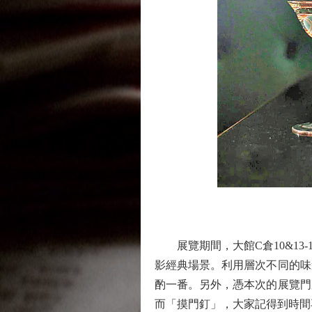
展覽期間，大館C倉10&13
影經典場景。利用層次不同的味
酌一番。另外，憑本次的展覽門
而「摸門釘」，大家記得到時間