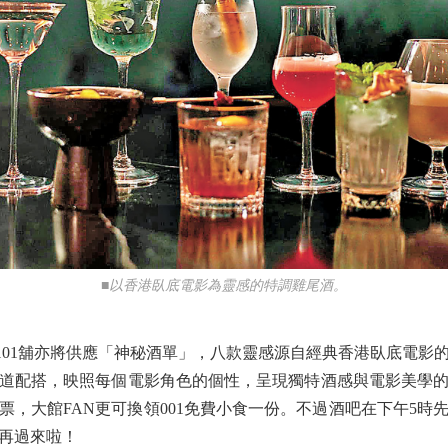
■以香港臥底電影為靈感的特調雞尾酒。
-101舖亦將供應「神秘酒單」，八款靈感源自經典香港臥底電影
道配搭，映照每個電影角色的個性，呈現獨特酒感與電影美學
票，大館FAN更可換領001免費小食一份。不過酒吧在下午5時
再過來啦！