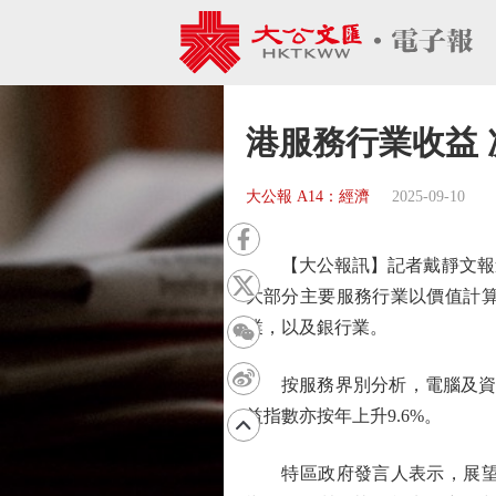
港服務行業收益
大公報 A14：經濟
2025-09-10
【大公報訊】記者戴靜文報道：
大部分主要服務行業以價值計
業，以及銀行業。
按服務界別分析，電腦及資訊科
益指數亦按年上升9.6%。
特區政府發言人表示，展望未