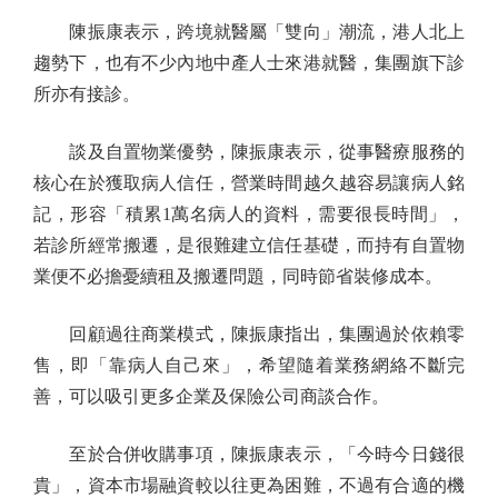
陳振康表示，跨境就醫屬「雙向」潮流，港人北上
趨勢下，也有不少內地中產人士來港就醫，集團旗下診
所亦有接診。
談及自置物業優勢，陳振康表示，從事醫療服務的
核心在於獲取病人信任，營業時間越久越容易讓病人銘
記，形容「積累1萬名病人的資料，需要很長時間」，
若診所經常搬遷，是很難建立信任基礎，而持有自置物
業便不必擔憂續租及搬遷問題，同時節省裝修成本。
回顧過往商業模式，陳振康指出，集團過於依賴零
售，即「靠病人自己來」，希望隨着業務網絡不斷完
善，可以吸引更多企業及保險公司商談合作。
至於合併收購事項，陳振康表示，「今時今日錢很
貴」，資本市場融資較以往更為困難，不過有合適的機