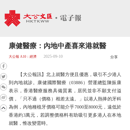
康健醫療：內地中產喜來港就醫
2025-09-10
大公報 A10：經濟
分享
【大公報訊】北上就醫方便且優惠，吸引不少港人
到內地就診。康健國際醫療（03886）營運總監陳振康
表示，香港醫療服務具備質素，居民並非不願支付溢
價，「只不過（價格）相差太遠。」以港人熱捧的牙科
為例，內地種植牙價格可能介乎7000至8000元，遠低於
香港約3萬元，若調整價格料有助吸引更多港人在本地
就醫，惟改變需時。