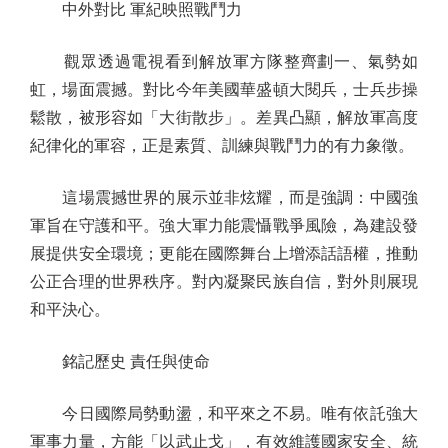
中外對比 軍紀映照戰鬥力
觀眾透過電視看到解放軍方隊整齊劃一、氣勢如
虹，場面震撼。對比今年美國華盛頓大閱兵，士兵步操
鬆散，被形容如「大街散步」。差異凸顯，解放軍高度
紀律化的軍容，正是素質、訓練與戰鬥力的有力象徵。
這場震撼世界的展示並非炫耀，而是強調：中國強
軍旨在守護和平。強大軍力能震懾戰爭風險，為建設發
展提供安全環境；更能在國際舞台上增添話語權，推動
公正合理的世界秩序。對內凝聚民族自信，對外則展現
和平決心。
銘記歷史 責任與使命
今日國際局勢動盪，和平來之不易。唯有依託強大
軍事力量，方能「以武止戈」，有效維護國家安全、統