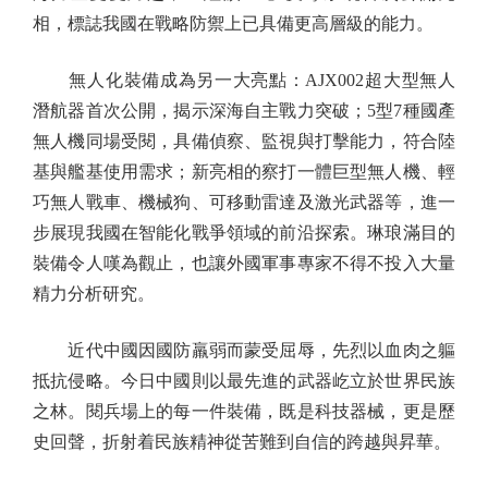
相，標誌我國在戰略防禦上已具備更高層級的能力。
無人化裝備成為另一大亮點：AJX002超大型無人
潛航器首次公開，揭示深海自主戰力突破；5型7種國產
無人機同場受閱，具備偵察、監視與打擊能力，符合陸
基與艦基使用需求；新亮相的察打一體巨型無人機、輕
巧無人戰車、機械狗、可移動雷達及激光武器等，進一
步展現我國在智能化戰爭領域的前沿探索。琳琅滿目的
裝備令人嘆為觀止，也讓外國軍事專家不得不投入大量
精力分析研究。
近代中國因國防羸弱而蒙受屈辱，先烈以血肉之軀
抵抗侵略。今日中國則以最先進的武器屹立於世界民族
之林。閱兵場上的每一件裝備，既是科技器械，更是歷
史回聲，折射着民族精神從苦難到自信的跨越與昇華。