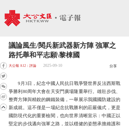
議論風生/閱兵新武器新方陣 強軍之
路托舉和平志願\黎棟國
2025-09-10
大公報 A12：評論
分享
9月3日，紀念中國人民抗日戰爭暨世界反法西斯戰
爭勝利80周年大會在天安門廣場隆重舉行。雄壯步伐、
整齊方陣與精銳的鋼鐵裝備，一舉展示我國國防建設的
新成就。這不僅是一場紀念抗戰勝利的莊嚴儀式，更是
國防現代化的重要檢閱，也向世界清晰宣示：中國正以
堅定的步伐邁向強軍之路，並以穩健的姿態承擔維護和