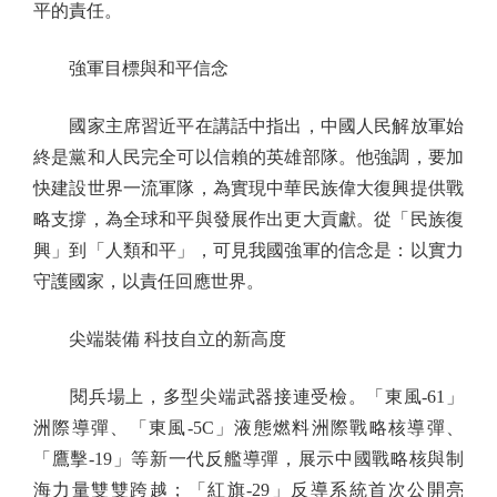
平的責任。
強軍目標與和平信念
國家主席習近平在講話中指出，中國人民解放軍始
終是黨和人民完全可以信賴的英雄部隊。他強調，要加
快建設世界一流軍隊，為實現中華民族偉大復興提供戰
略支撐，為全球和平與發展作出更大貢獻。從「民族復
興」到「人類和平」，可見我國強軍的信念是：以實力
守護國家，以責任回應世界。
尖端裝備 科技自立的新高度
閱兵場上，多型尖端武器接連受檢。「東風-61」
洲際導彈、「東風-5C」液態燃料洲際戰略核導彈、
「鷹擊-19」等新一代反艦導彈，展示中國戰略核與制
海力量雙雙跨越；「紅旗-29」反導系統首次公開亮