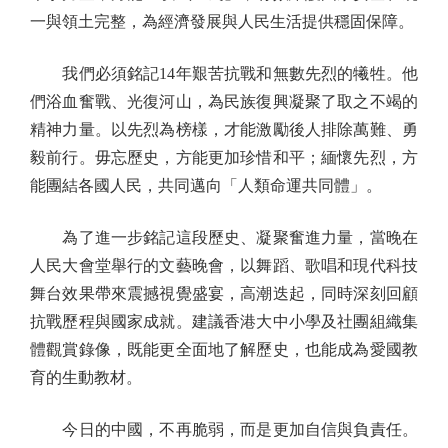
一與領土完整，為經濟發展與人民生活提供穩固保障。
我們必須銘記14年艱苦抗戰和無數先烈的犧牲。他
們浴血奮戰、光復河山，為民族復興凝聚了取之不竭的
精神力量。以先烈為榜樣，才能激勵後人排除萬難、勇
毅前行。毋忘歷史，方能更加珍惜和平；緬懷先烈，方
能團結各國人民，共同邁向「人類命運共同體」。
為了進一步銘記這段歷史、凝聚奮進力量，當晚在
人民大會堂舉行的文藝晚會，以舞蹈、歌唱和現代科技
舞台效果帶來震撼視覺盛宴，高潮迭起，同時深刻回顧
抗戰歷程與國家成就。建議香港大中小學及社團組織集
體觀賞錄像，既能更全面地了解歷史，也能成為愛國教
育的生動教材。
今日的中國，不再脆弱，而是更加自信與負責任。