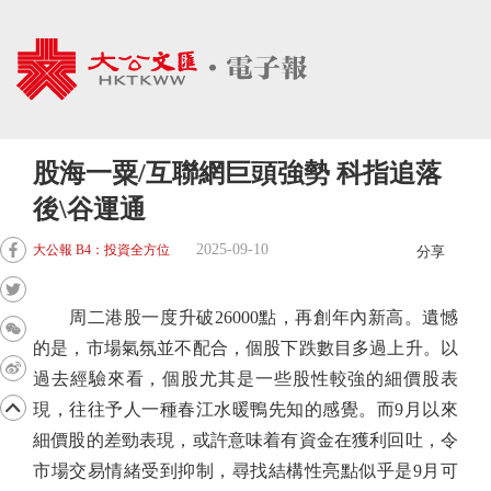
股海一粟/互聯網巨頭強勢 科指追落
後\谷運通
2025-09-10
大公報 B4：投資全方位
分享
周二港股一度升破26000點，再創年內新高。遺憾
的是，市場氣氛並不配合，個股下跌數目多過上升。以
過去經驗來看，個股尤其是一些股性較強的細價股表
現，往往予人一種春江水暖鴨先知的感覺。而9月以來
細價股的差勁表現，或許意味着有資金在獲利回吐，令
市場交易情緒受到抑制，尋找結構性亮點似乎是9月可