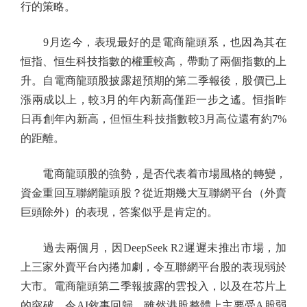
行的策略。
9月迄今，表現最好的是電商龍頭系，也因為其在
恒指、恒生科技指數的權重較高，帶動了兩個指數的上
升。自電商龍頭股披露超預期的第二季報後，股價已上
漲兩成以上，較3月的年內新高僅距一步之遙。恒指昨
日再創年內新高，但恒生科技指數較3月高位還有約7%
的距離。
電商龍頭股的強勢，是否代表着市場風格的轉變，
資金重回互聯網龍頭股？從近期幾大互聯網平台（外賣
巨頭除外）的表現，答案似乎是肯定的。
過去兩個月，因DeepSeek R2遲遲未推出市場，加
上三家外賣平台內捲加劇，令互聯網平台股的表現弱於
大市。電商龍頭第二季報披露的雲投入，以及在芯片上
的突破，令AI敘事回歸。雖然港股整體上主要受A股弱