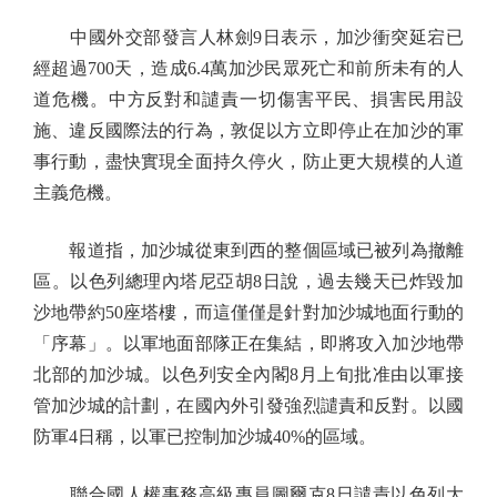
中國外交部發言人林劍9日表示，加沙衝突延宕已
經超過700天，造成6.4萬加沙民眾死亡和前所未有的人
道危機。中方反對和譴責一切傷害平民、損害民用設
施、違反國際法的行為，敦促以方立即停止在加沙的軍
事行動，盡快實現全面持久停火，防止更大規模的人道
主義危機。
報道指，加沙城從東到西的整個區域已被列為撤離
區。以色列總理內塔尼亞胡8日說，過去幾天已炸毀加
沙地帶約50座塔樓，而這僅僅是針對加沙城地面行動的
「序幕」。以軍地面部隊正在集結，即將攻入加沙地帶
北部的加沙城。以色列安全內閣8月上旬批准由以軍接
管加沙城的計劃，在國內外引發強烈譴責和反對。以國
防軍4日稱，以軍已控制加沙城40%的區域。
聯合國人權事務高級專員圖爾克8日譴責以色列大