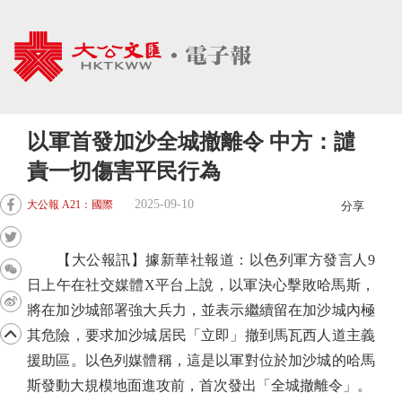
以軍首發加沙全城撤離令 中方：譴
責一切傷害平民行為
2025-09-10
大公報 A21：國際
分享
【大公報訊】據新華社報道：以色列軍方發言人9
日上午在社交媒體X平台上說，以軍決心擊敗哈馬斯，
將在加沙城部署強大兵力，並表示繼續留在加沙城內極
其危險，要求加沙城居民「立即」撤到馬瓦西人道主義
援助區。以色列媒體稱，這是以軍對位於加沙城的哈馬
斯發動大規模地面進攻前，首次發出「全城撤離令」。