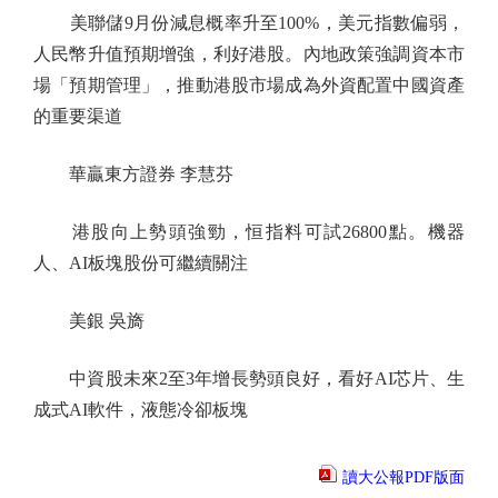
美聯儲9月份減息概率升至100%，美元指數偏弱，
人民幣升值預期增強，利好港股。內地政策強調資本市
場「預期管理」，推動港股市場成為外資配置中國資產
的重要渠道
華贏東方證券 李慧芬
港股向上勢頭強勁，恒指料可試26800點。機器
人、AI板塊股份可繼續關注
美銀 吳旖
中資股未來2至3年增長勢頭良好，看好AI芯片、生
成式AI軟件，液態冷卻板塊
讀大公報PDF版面