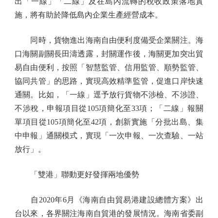
出「一線」「二線」及在島內流轉的稅收政策落地實
施，將有助於降低島內企業生產經營成本。
同時，貨物進出海南自由便利度備受企業關注。海
口海關副關長田濤透露，封關運作後，海關更加突出貿
易自由便利，按照「智慧監管、信用監管、順勢監管、
協同共管」的思路，實現高效精準監管，促進口岸快速
通關。比如，「一線」逕予放行貨物不涉檢、不涉證、
不涉稅，申報項目從105項簡化至33項；「二線」報關
單項目從105項簡化至42項，創新實施「分批出島、集
中申報」通關模式，實現「一次申報、一次查驗、一站
放行」。
「雙港」聯動更好發揮兩地優勢
自2020年6月《海南自由貿易港建設總體方案》出
台以來，各界關注海南自貿港的發展情況。海南省委副