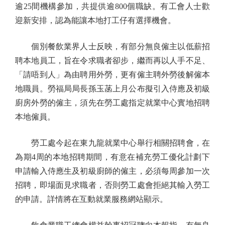
逾25間機構參加，共提供逾800個職缺。有工會人士歡
迎新安排，認為能讓本地打工仔有選擇機會。
個別餐飲業界人士反映，有部分無良僱主以低薪招
聘本地員工，旨在令求職者卻步，繼而再以人手不足、
「請唔到人」為由聘用外勞，更有僱主聘外勞後解僱本
地職員。勞福局局長孫玉菡上月公布擬引入侍應及初級
廚房外勞的僱主，須先在勞工處指定就業中心實地招聘
本地僱員。
勞工處今起在東九龍就業中心舉行相關招聘會，在
為期4周的本地招聘期間，有意在補充勞工優化計劃下
申請輸入侍應生及初級廚師的僱主，必須每周參加一次
招聘，即場面見求職者，否則勞工處會拒絕其輸入勞工
的申請。詳情將在互動就業服務網站顯示。