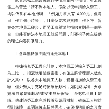
飲食業職工總會權益幹事招冠聰向本報指，有無良
僱主為營造「請不到本地人」假象以便申請輸入勞工，
均以低薪在本地招聘，「例如月薪只有14,000元，但每
日工作11個小時等」，且崗位要求與實際工作不符，旨
在令本地員工卻步，而勞工處舉辦的招聘會則是一個平
台，但能否解決本地員工就業問題，則要視乎僱主提供
的職位內容與吸引力。
工會爆無良僱主陰招逼走本地工
根據補充勞工優化計劃，本地員工與輸入勞工比例
為二比一。招冠聰引述個案指，有僱主將管理層人數也
計入其中，以谷大本地員工人數，變相增加輸入勞工名
額，但外勞人手充足時便陰招頻出，如削減福利、要求
簽署自願離職協議或安排無薪假等，迫使本地員工離
職。他建議勞工處完善投訴及懲罰機制，確保工人權益
得到保障，並關注僱主招聘需求，確保招聘目的之真實