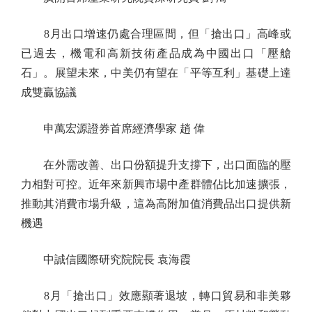
8月出口增速仍處合理區間，但「搶出口」高峰或
已過去，機電和高新技術產品成為中國出口「壓艙
石」。展望未來，中美仍有望在「平等互利」基礎上達
成雙贏協議
申萬宏源證券首席經濟學家 趙 偉
在外需改善、出口份額提升支撐下，出口面臨的壓
力相對可控。近年來新興市場中產群體佔比加速擴張，
推動其消費市場升級，這為高附加值消費品出口提供新
機遇
中誠信國際研究院院長 袁海霞
8月「搶出口」效應顯著退坡，轉口貿易和非美夥