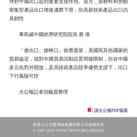
伴對中國出口起到重要支撐作用。當月，原材料和勞動
密集型產品出口增速邊際下滑，但高新技術產品出口仍
具韌性
畢馬威中國經濟研究院院長 蔡 偉
「搶出口、搶轉口」效應退坡，美國與其他國家的
貿易協定，或對中國貿易活動設置間接限制，但在中國
多元化對外開放，及高技術產品競爭優勢支撐下，出口
下行風險可控
大公報記者倪巍晨整理
讀大公報PDF版面
香港大公文匯傳媒集團有限公司版權所有
© 1997-2026 WWW.TKWW.HK LIMITED.