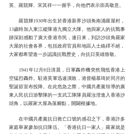
英、羅競輝、宋其祥一一握手，向他們表示崇高敬意。
羅競輝1930年出生於香港新界沙頭角南涌羅屋村，
13歲時加入東江縱隊港九獨立大隊。他與家人的抗戰事
跡深刻感動了廣大香港市民，連日來，到訪沙頭角羅家
大屋的社會各界，包括政府官員和地區人士絡繹不絕，
大家都希望進一步認識抗戰歷史，向抗日英雄致敬。
1941年12月8日清晨，日軍轟炸機突然飛抵香港上
空猛烈轟炸。駐港英軍迅速潰敗，港督楊慕琦於同月的
聖誕節宣布投降。在此危急之際，中國共產黨領導的廣
東人民抗日游擊隊的一支武工隊隊員羅汝澄進入香港沙
頭角，以羅家大屋為落腳點，開闢根據地。
在中國共產黨抗日救亡口號的感召之下，香港許多
家庭舉家參加抗日隊伍。「香港抗日一家人」羅家就是