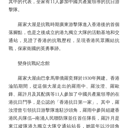
其中的代表，全家有11人參加中國共產黨領導的抗日游
擊隊。
羅家大屋是抗戰時期廣東游擊隊進入香港後的首個
落腳點，也是之後成立的港九獨立大隊的活動基地和交
通站，見證了香港的抗戰歷程，呈現香港民眾團結抗
戰，保家衛國的英勇事跡。
變身抗戰紀念館
羅家大屋由巴拿馬華僑羅奕輝於1930年興建。香港
淪陷期間，從這個大屋走出的羅雨中、羅汝澄、羅歐
鋒、羅許月及其配偶等11人參加了中國共產黨領導的在
港抗日鬥爭，是公認的「香港抗日第一家」。其中，羅
汝澄曾引領抗日游擊隊進駐沙頭角，羅雨中參與組建香
港民兵隊伍─南涌人民聯防隊並任首任隊長，羅許月是
東江縱隊港九獨立大隊交通站站長，她當年以沙頭角