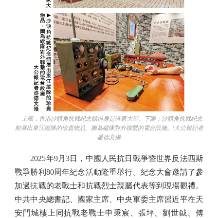
上圖：香港沙頭角抗戰紀念館前身是羅家大屋。下圖：沙頭角抗戰紀念
館展出東江縱隊的珍貴物品。圖為縱隊對外聯繫的電台設施。\大公報記者
盛德文攝
2025年9月3日，中國人民抗日戰爭暨世界反法西斯
戰爭勝利80周年紀念活動隆重舉行。紀念大會邀請了參
加過抗戰的老戰士和抗戰烈士親屬代表等到現場觀禮。
中共中央總書記、國家主席、中央軍委主席習近平在天
安門城樓上同抗戰老戰士申秉宸、張坪、劉世鉞、傅