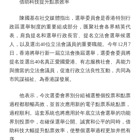
借助科技提升點票效率
陳國基在社交媒體指出，選舉委員會是香港特別行
政區選舉制度的重要組成部分，匯聚社會各界精英代
表，肩負提名和選舉行政長官、提名立法會選舉候選
人，以及選出40位立法會議員的重要職能。今年12月7
日，香港將舉行新一屆立法會換屆選舉，選委會委員將
提名並選出40名真正愛國愛港、有志服務社會、具能力
與擔當的立法會議員，促進行政立法良性互動，共同為
市民謀福祉、為香港謀發展。
他表示，今次選委會界別分組補選整個投票和點票
過程都順暢高效，並首次應用新的電子點票系統點票，
過程順利。這套系統也將應用於年底立法會選舉的功能
界別投票中，在確保選舉公開、誠實和公平的同時，借
助科技大幅提升點票效率，使整個選舉過程更加井然有
序。