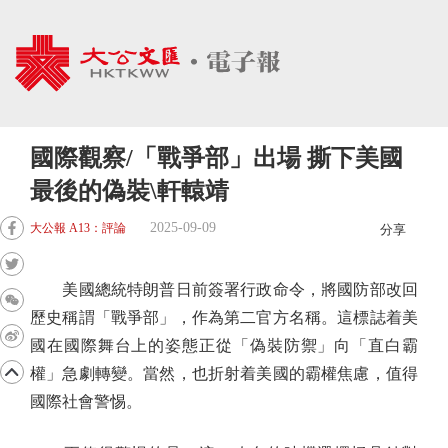
國際觀察/「戰爭部」出場 撕下美國
最後的偽裝\軒轅靖
2025-09-09
大公報 A13：評論
分享
美國總統特朗普日前簽署行政命令，將國防部改回
歷史稱謂「戰爭部」，作為第二官方名稱。這標誌着美
國在國際舞台上的姿態正從「偽裝防禦」向「直白霸
權」急劇轉變。當然，也折射着美國的霸權焦慮，值得
國際社會警惕。