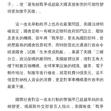
子」，使「避免核戰爭或超級大國直接衝突的可能性變
得更加微乎其微」。
這一改名舉動程序上也存在嚴重問題。美國法律明
確規定，國會是唯一有權決定聯邦政府部門設立、廢除
及更名的機構。當年將「戰爭部」更名為國防部時，曾
經歷嚴格的國會投票程序。而特朗普此次通過行政命令
繞過國會，試圖「生米煮成熟飯」，暴露了美國「三權
分立」政治架構的脆弱性。美國媒體估算，僅對五角大
樓下轄數百個機構、全球軍事設施的標識、徽章、電子
郵件地址、制服等進行修改，就需耗費10億美元。這不
僅是對納稅人資金的浪費，更是對軍事機構運作效率的
嚴重干擾。
國際社會對這一改名行動的警惕早已超越單純的名
稱變更。俄羅斯外交部發言人指出，美國恢復「戰爭