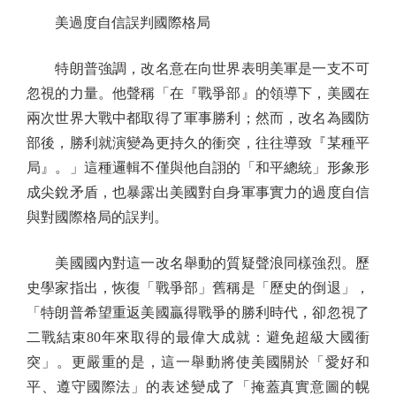
美過度自信誤判國際格局
特朗普強調，改名意在向世界表明美軍是一支不可
忽視的力量。他聲稱「在『戰爭部』的領導下，美國在
兩次世界大戰中都取得了軍事勝利；然而，改名為國防
部後，勝利就演變為更持久的衝突，往往導致『某種平
局』。」這種邏輯不僅與他自詡的「和平總統」形象形
成尖銳矛盾，也暴露出美國對自身軍事實力的過度自信
與對國際格局的誤判。
美國國內對這一改名舉動的質疑聲浪同樣強烈。歷
史學家指出，恢復「戰爭部」舊稱是「歷史的倒退」，
「特朗普希望重返美國贏得戰爭的勝利時代，卻忽視了
二戰結束80年來取得的最偉大成就：避免超級大國衝
突」。更嚴重的是，這一舉動將使美國關於「愛好和
平、遵守國際法」的表述變成了「掩蓋真實意圖的幌