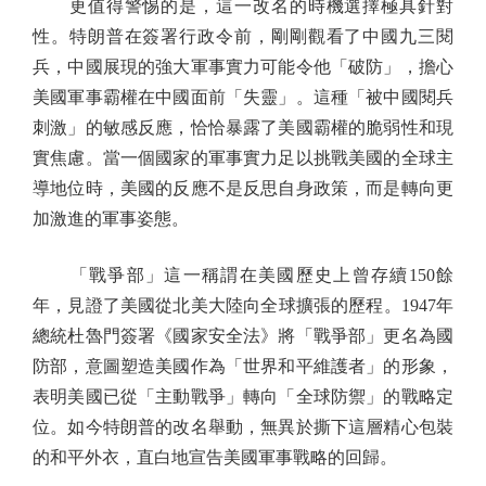
更值得警惕的是，這一改名的時機選擇極具針對
性。特朗普在簽署行政令前，剛剛觀看了中國九三閱
兵，中國展現的強大軍事實力可能令他「破防」，擔心
美國軍事霸權在中國面前「失靈」。這種「被中國閱兵
刺激」的敏感反應，恰恰暴露了美國霸權的脆弱性和現
實焦慮。當一個國家的軍事實力足以挑戰美國的全球主
導地位時，美國的反應不是反思自身政策，而是轉向更
加激進的軍事姿態。
「戰爭部」這一稱謂在美國歷史上曾存續150餘
年，見證了美國從北美大陸向全球擴張的歷程。1947年
總統杜魯門簽署《國家安全法》將「戰爭部」更名為國
防部，意圖塑造美國作為「世界和平維護者」的形象，
表明美國已從「主動戰爭」轉向「全球防禦」的戰略定
位。如今特朗普的改名舉動，無異於撕下這層精心包裝
的和平外衣，直白地宣告美國軍事戰略的回歸。