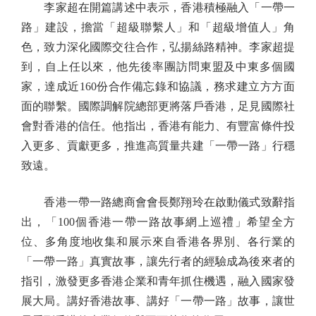
李家超在開篇講述中表示，香港積極融入「一帶一
路」建設，擔當「超級聯繫人」和「超級增值人」角
色，致力深化國際交往合作，弘揚絲路精神。李家超提
到，自上任以來，他先後率團訪問東盟及中東多個國
家，達成近160份合作備忘錄和協議，務求建立方方面
面的聯繫。國際調解院總部更將落戶香港，足見國際社
會對香港的信任。他指出，香港有能力、有豐富條件投
入更多、貢獻更多，推進高質量共建「一帶一路」行穩
致遠。
香港一帶一路總商會會長鄭翔玲在啟動儀式致辭指
出，「100個香港一帶一路故事網上巡禮」希望全方
位、多角度地收集和展示來自香港各界別、各行業的
「一帶一路」真實故事，讓先行者的經驗成為後來者的
指引，激發更多香港企業和青年抓住機遇，融入國家發
展大局。講好香港故事、講好「一帶一路」故事，讓世