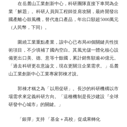
在岳麓山工業創新中心，科研團隊直接下車間為企
業「解題」。科研人員與工程師並肩攻關，最終開發出
國產離心鼓風機，替代進口產品，年出口額超5000萬元
（人民幣，下同）。
圍繞工業重點產業，該中心已布局40個關鍵共性技
術項目，不少填補了國內空白。其風光儲一體化核心設
備更出口美、德、意等十餘國，累計銷售額逾40億元。
「過去科研更在意論文，現在更關注企業需求。」岳麓
山工業創新中心工業專家郭棟才說。
郭棟才稱之為「以用促研」。長沙的科研機構以市
場需求來定義科研方向。「這種機制是長沙建設『全球
研發中心城市』的關鍵。」
「銀彈」支持 「基金＋高校」促成果轉化