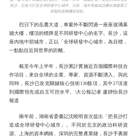
長沙，正致力打造全球研發中心城市。日前，海外華媒採訪團在鐵建重工
研製的盾構機前留影。
烈日下的岳麓大道，車窗外不斷閃過一座座玻璃幕
牆大樓，樓頂的標牌是不同研發中心的名字。長沙，這
座內地中部城市，正以「全球研發中心城市」為目標，
一點點拉近與世界的距離。
截至今年上半年，長沙累計實施近百個國際科技合
作項目，來自全球的企業、專家、資源不斷湧入。與此
同時，長沙已攻克關鍵核心技術130餘項，其中27項達
到國際領先或自主可控水平。\大公報記者 盧靜怡長沙
報道
兩年前，湖南省委書記沈曉明首次提出「把長沙打
造成全球研發中心城市」。不同於北京的政治科研資
源、上海的資本網絡、深圳的完整產業鏈，長沙手裏握