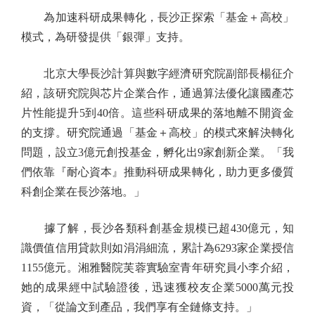
為加速科研成果轉化，長沙正探索「基金＋高校」
模式，為研發提供「銀彈」支持。
北京大學長沙計算與數字經濟研究院副部長楊征介
紹，該研究院與芯片企業合作，通過算法優化讓國產芯
片性能提升5到40倍。這些科研成果的落地離不開資金
的支撐。研究院通過「基金＋高校」的模式來解決轉化
問題，設立3億元創投基金，孵化出9家創新企業。「我
們依靠『耐心資本』推動科研成果轉化，助力更多優質
科創企業在長沙落地。」
據了解，長沙各類科創基金規模已超430億元，知
識價值信用貸款則如涓涓細流，累計為6293家企業授信
1155億元。湘雅醫院芙蓉實驗室青年研究員小李介紹，
她的成果經中試驗證後，迅速獲校友企業5000萬元投
資，「從論文到產品，我們享有全鏈條支持。」