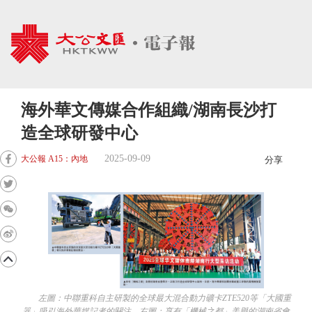
海外華文傳媒合作組織/湖南長沙打
造全球研發中心
2025-09-09
大公報 A15：內地
分享
左圖：中聯重科自主研製的全球最大混合動力礦卡ZTE520等「大國重
器」吸引海外華媒記者的關注。右圖：享有「機械之都」美譽的湖南省會