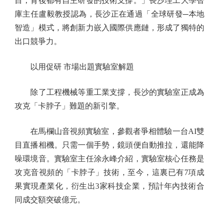
目，背後都有自主研發的技術支撐。」長沙理工大學智
庫主任盧毅教授認為，長沙正在通過「全球研發─本地
智造」模式，將創新力嵌入國際供應鏈，形成了獨特的
出口競爭力。
以用促研 市場出題實驗室解題
除了工程機械等重工業支撐，長沙的實驗室正成為
攻克「卡脖子」難題的新引擎。
在馬欄山音視頻實驗室，參觀者爭相體驗一台AI雙
目直播相機。只需一個手勢，鏡頭便自動推拉，還能降
噪環境音。實驗室主任涂永峰介紹，實驗室核心任務是
攻克音視頻的「卡脖子」技術，至今，這裏已有7項成
果實現產業化，衍生出3家科技企業，預計年內技術合
同成交額突破億元。