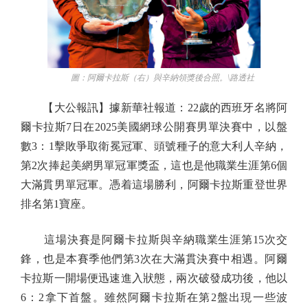
圖：阿爾卡拉斯（右）與辛納領獎後合照。\路透社
【大公報訊】據新華社報道：22歲的西班牙名將阿
爾卡拉斯7日在2025美國網球公開賽男單決賽中，以盤
數3：1擊敗爭取衛冕冠軍、頭號種子的意大利人辛納，
第2次捧起美網男單冠軍獎盃，這也是他職業生涯第6個
大滿貫男單冠軍。憑着這場勝利，阿爾卡拉斯重登世界
排名第1寶座。
這場決賽是阿爾卡拉斯與辛納職業生涯第15次交
鋒，也是本賽季他們第3次在大滿貫決賽中相遇。阿爾
卡拉斯一開場便迅速進入狀態，兩次破發成功後，他以
6：2拿下首盤。雖然阿爾卡拉斯在第2盤出現一些波