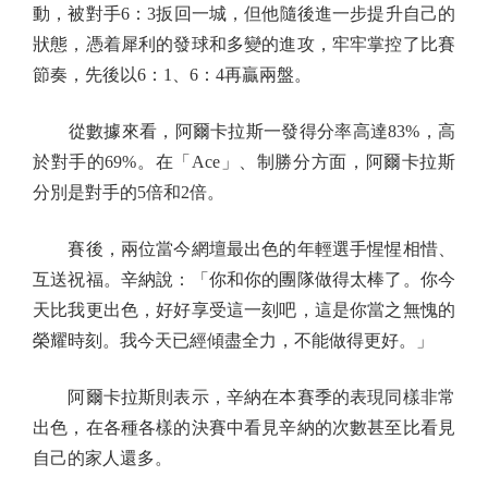
動，被對手6：3扳回一城，但他隨後進一步提升自己的
狀態，憑着犀利的發球和多變的進攻，牢牢掌控了比賽
節奏，先後以6：1、6：4再贏兩盤。
從數據來看，阿爾卡拉斯一發得分率高達83%，高
於對手的69%。在「Ace」、制勝分方面，阿爾卡拉斯
分別是對手的5倍和2倍。
賽後，兩位當今網壇最出色的年輕選手惺惺相惜、
互送祝福。辛納說：「你和你的團隊做得太棒了。你今
天比我更出色，好好享受這一刻吧，這是你當之無愧的
榮耀時刻。我今天已經傾盡全力，不能做得更好。」
阿爾卡拉斯則表示，辛納在本賽季的表現同樣非常
出色，在各種各樣的決賽中看見辛納的次數甚至比看見
自己的家人還多。