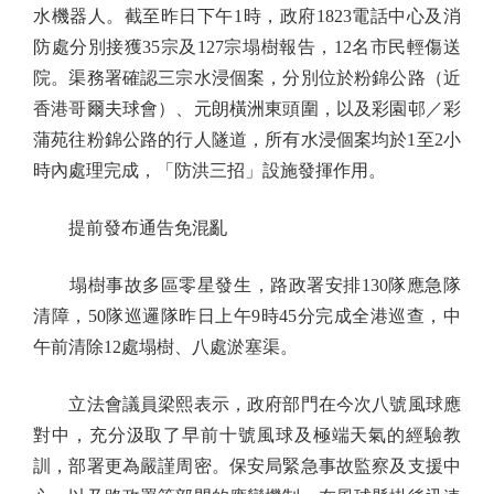
水機器人。截至昨日下午1時，政府1823電話中心及消
防處分別接獲35宗及127宗塌樹報告，12名市民輕傷送
院。渠務署確認三宗水浸個案，分別位於粉錦公路（近
香港哥爾夫球會）、元朗橫洲東頭圍，以及彩園邨／彩
蒲苑往粉錦公路的行人隧道，所有水浸個案均於1至2小
時內處理完成，「防洪三招」設施發揮作用。
提前發布通告免混亂
塌樹事故多區零星發生，路政署安排130隊應急隊
清障，50隊巡邏隊昨日上午9時45分完成全港巡查，中
午前清除12處塌樹、八處淤塞渠。
立法會議員梁熙表示，政府部門在今次八號風球應
對中，充分汲取了早前十號風球及極端天氣的經驗教
訓，部署更為嚴謹周密。保安局緊急事故監察及支援中