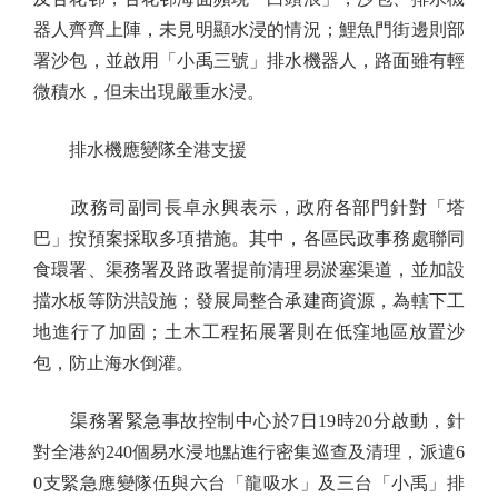
器人齊齊上陣，未見明顯水浸的情況；鯉魚門街邊則部
署沙包，並啟用「小禹三號」排水機器人，路面雖有輕
微積水，但未出現嚴重水浸。
排水機應變隊全港支援
政務司副司長卓永興表示，政府各部門針對「塔
巴」按預案採取多項措施。其中，各區民政事務處聯同
食環署、渠務署及路政署提前清理易淤塞渠道，並加設
擋水板等防洪設施；發展局整合承建商資源，為轄下工
地進行了加固；土木工程拓展署則在低窪地區放置沙
包，防止海水倒灌。
渠務署緊急事故控制中心於7日19時20分啟動，針
對全港約240個易水浸地點進行密集巡查及清理，派遣6
0支緊急應變隊伍與六台「龍吸水」及三台「小禹」排