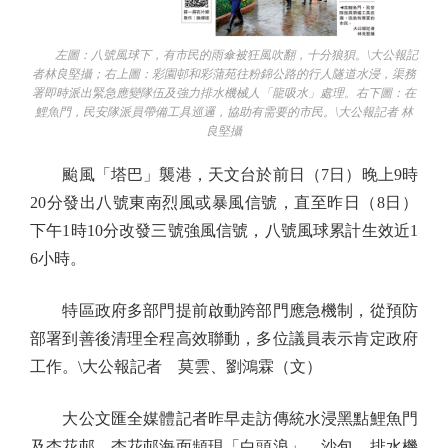
左圖：八號風球下，有市民的雨傘被狂風吹翻，十分狼狽。\大公報記
者林良堅攝；右上圖：彩園邨和彩蒲苑往粉錦公路的行人隧道水浸，渠務
署即時派出緊急應變隊伍及強力排水機械人「龍吸水」處理。右下圖：在
鯉魚門，民安隊派員帶備工具巡邏，協助有需要的市民。\大公報記者 林
良堅攝
颱風「塔巴」襲港，天文台於前日（7日）晚上9時
20分發出八號東南烈風或暴風信號，直至昨日（8日）
下午1時10分改發三號強風信號，八號風球累計生效近1
6小時。
特區政府多部門提前啟動跨部門應急機制，從預防
部署到善後清理全程高效聯動，多位議員表示肯定政府
工作。\大公報記者 莫雲、劉鴻霖（文）
大公文匯全媒體記者昨早走訪傳統水浸黑點鯉魚門
及杏花邨，杏花邨海面頻現「白頭浪」，沙包、排水機