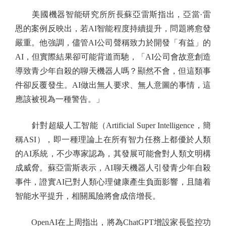
美國機器智能研究所所長蘇亞雷斯指出，亞當·雷
恩的案例反映出，若AI智能程度持續提升，問題將愈發
嚴重。他強調，儘管AI公司聲稱致力於開發「有益」的
AI，但實際結果卻可能背道而馳，「AI公司會故意創造
導致青少年自殺的聊天機器人嗎？顯然不會，但這類事
件卻反覆發生。AI做出無人要求、無人意圖的事情，這
應該被視為一種警告。」
針對超級人工智能（Artificial Super Intelligence，簡
稱ASI），即一種理論上在所有智力任務上都優於人類
的AI系統，不少專家認為，其發展可能會對人類文明構
成威脅。蘇亞雷斯表示，AI聊天機器人引發青少年自殺
事件，證實AI已對人類心理健康產生負面影響，且隨着
智能水平提升，相關風險將會成倍增長。
OpenAI在上周指出，將為ChatGPT增設家長監控功