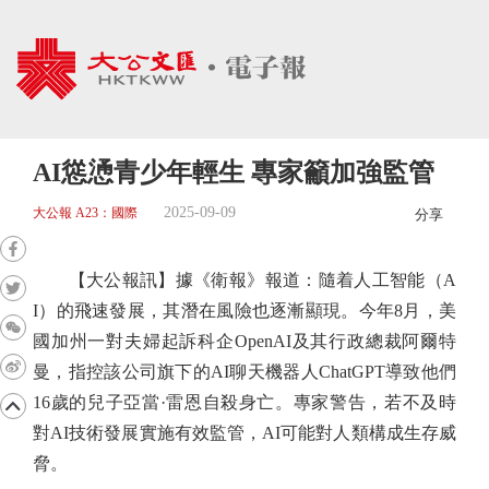
AI慫慂青少年輕生 專家籲加強監管
2025-09-09
大公報 A23：國際
分享
【大公報訊】據《衛報》報道：隨着人工智能（A
I）的飛速發展，其潛在風險也逐漸顯現。今年8月，美
國加州一對夫婦起訴科企OpenAI及其行政總裁阿爾特
曼，指控該公司旗下的AI聊天機器人ChatGPT導致他們
16歲的兒子亞當·雷恩自殺身亡。專家警告，若不及時
對AI技術發展實施有效監管，AI可能對人類構成生存威
脅。