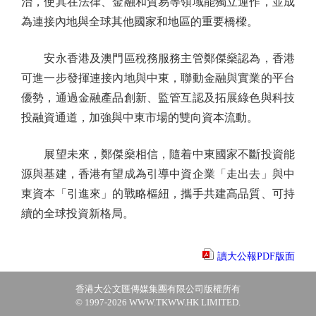
治，使其在法律、金融和貿易等領域能獨立運作，並成
為連接內地與全球其他國家和地區的重要橋樑。
安永香港及澳門區稅務服務主管鄭傑燊認為，香港
可進一步發揮連接內地與中東，聯動金融與實業的平台
優勢，通過金融產品創新、監管互認及拓展綠色與科技
投融資通道，加強與中東市場的雙向資本流動。
展望未來，鄭傑燊相信，隨着中東國家不斷投資能
源與基建，香港有望成為引導中資企業「走出去」與中
東資本「引進來」的戰略樞紐，攜手共建高品質、可持
續的全球投資新格局。
讀大公報PDF版面
香港大公文匯傳媒集團有限公司版權所有
© 1997-2026 WWW.TKWW.HK LIMITED.