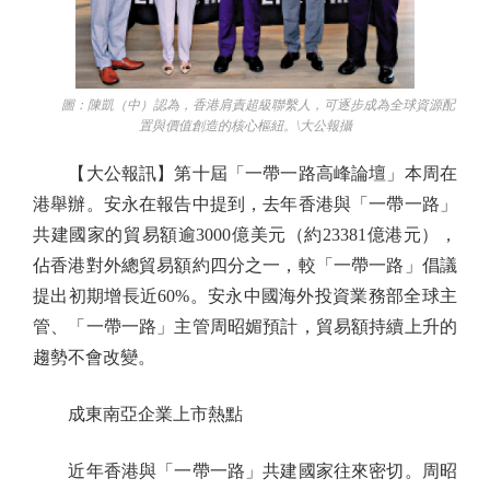
圖：陳凱（中）認為，香港肩責超級聯繫人，可逐步成為全球資源配
置與價值創造的核心樞紐。\大公報攝
【大公報訊】第十屆「一帶一路高峰論壇」本周在
港舉辦。安永在報告中提到，去年香港與「一帶一路」
共建國家的貿易額逾3000億美元（約23381億港元），
佔香港對外總貿易額約四分之一，較「一帶一路」倡議
提出初期增長近60%。安永中國海外投資業務部全球主
管、「一帶一路」主管周昭媚預計，貿易額持續上升的
趨勢不會改變。
成東南亞企業上市熱點
近年香港與「一帶一路」共建國家往來密切。周昭