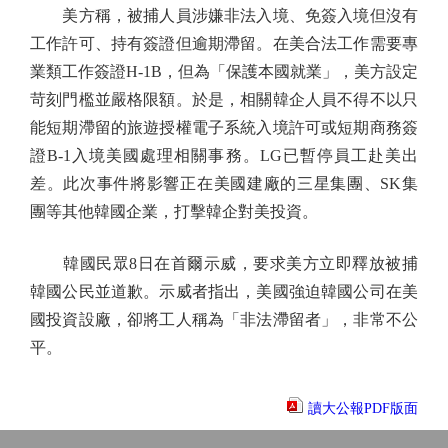
美方稱，被捕人員涉嫌非法入境、免簽入境但沒有
工作許可、持有簽證但逾期滯留。在美合法工作需要專
業類工作簽證H-1B，但為「保護本國就業」，美方設定
苛刻門檻並嚴格限額。於是，相關韓企人員不得不以只
能短期滯留的旅遊授權電子系統入境許可或短期商務簽
證B-1入境美國處理相關事務。LG已暫停員工赴美出
差。此次事件將影響正在美國建廠的三星集團、SK集
團等其他韓國企業，打擊韓企對美投資。
韓國民眾8日在首爾示威，要求美方立即釋放被捕
韓國公民並道歉。示威者指出，美國強迫韓國公司在美
國投資設廠，卻將工人稱為「非法滯留者」，非常不公
平。
讀大公報PDF版面