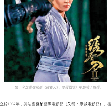
圖：辛芷蕾在電影《繡春刀Ⅱ：修羅戰場》中飾演丁白纓。
1932年，與法國戛納國際電影節（又稱：康城電影節）、