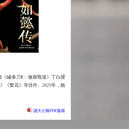
年借《繡春刀Ⅱ：修羅戰場》丁白纓
》《繁花》等佳作。2025年，她
讀大公報PDF版面