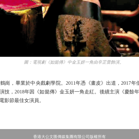
圖：電視劇《如懿傳》中金玉妍一角由辛芷蕾飾演。
崗，畢業於中央戲劇學院。2011年憑《畫皮》出道，2017
技，2018年因《如懿傳》金玉妍一角走紅。後續主演《慶餘年
斯電影節最佳女演員。
香港大公文匯傳媒集團有限公司版權所有