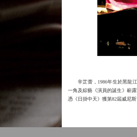
辛芷蕾，1986年生於黑龍江鶴
一角及綜藝《演員的誕生》嶄露演
憑《日掛中天》獲第82屆威尼