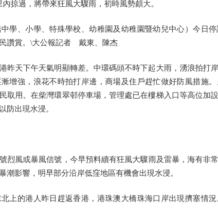
公里內掠過，將帶來狂風大驟雨，初時風勢頗大。
學、小學、特殊學校、幼稚園及幼稚園暨幼兒中心）今日停
民讚賞。\大公報記者 戴東、陳杰
昨天下午天氣明顯轉差。中環碼頭不時下起大雨，湧浪拍打岸
逐漸增強，浪花不時拍打岸邊，商場及住戶趕忙做好防風措施。
民取用。在柴灣環翠邨停車場，管理處已在樓梯入口等高位加
以防出現水浸。
號烈風或暴風信號，今早預料續有狂風大驟雨及雷暴，海有非
暴潮影響，明早部分沿岸低窪地區有機會出現水浸。
上的港人昨日趕返香港，港珠澳大橋珠海口岸出現擠塞情況