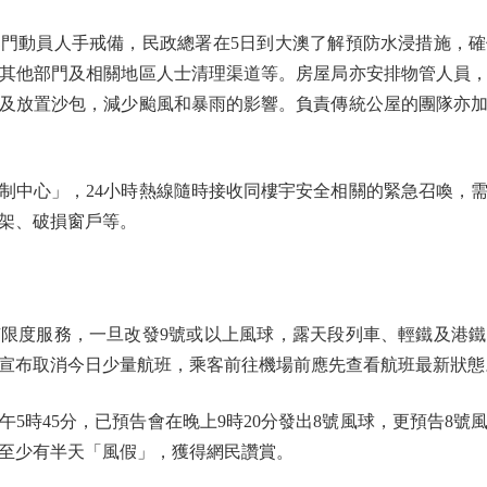
動員人手戒備，民政總署在5日到大澳了解預防水浸措施，確
其他部門及相關地區人士清理渠道等。房屋局亦安排物管人員
及放置沙包，減少颱風和暴雨的影響。負責傳統公屋的團隊亦
中心」，24小時熱線隨時接收同樓宇安全相關的緊急召喚，需
架、破損窗戶等。
度服務，一旦改發9號或以上風球，露天段列車、輕鐵及港鐵
宣布取消今日少量航班，乘客前往機場前應先查看航班最新狀態
時45分，已預告會在晚上9時20分發出8號風球，更預告8號風
至少有半天「風假」，獲得網民讚賞。