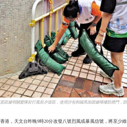
區健明關愛隊於打風前夕巡區，使用沙包和鐵馬加固健暉樓防煙門，防
，天文台昨晚9時20分改發八號烈風或暴風信號，將至少維