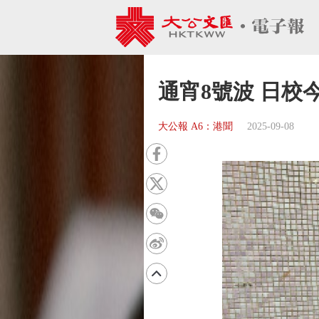
通宵8號波 日校
大公報 A6：港聞
2025-09-08