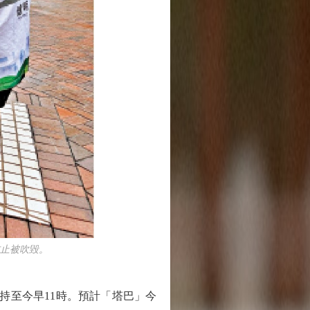
止被吹毀。
持至今早11時。預計「塔巴」今