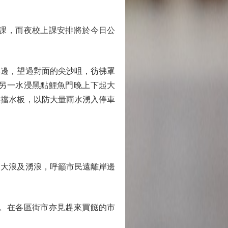
課，而夜校上課安排將於今日公
邊，望過對面的尖沙咀，彷彿罩
另一水浸黑點鯉魚門晚上下起大
設擋水板，以防大量雨水湧入停車
常大浪及湧浪，呼籲市民遠離岸邊
。在各區街市亦見趕來買餸的市