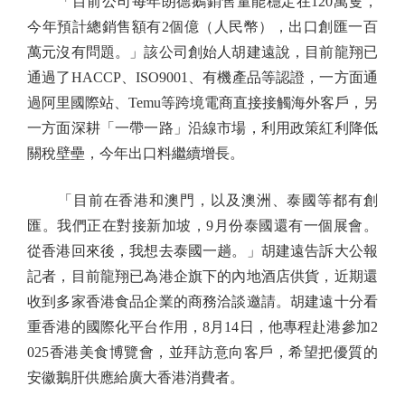
「目前公司每年朗德鵝銷售量能穩定在120萬隻，
今年預計總銷售額有2個億（人民幣），出口創匯一百
萬元沒有問題。」該公司創始人胡建遠說，目前龍翔已
通過了HACCP、ISO9001、有機產品等認證，一方面通
過阿里國際站、Temu等跨境電商直接接觸海外客戶，另
一方面深耕「一帶一路」沿線市場，利用政策紅利降低
關稅壁壘，今年出口料繼續增長。
「目前在香港和澳門，以及澳洲、泰國等都有創
匯。我們正在對接新加坡，9月份泰國還有一個展會。
從香港回來後，我想去泰國一趟。」胡建遠告訴大公報
記者，目前龍翔已為港企旗下的內地酒店供貨，近期還
收到多家香港食品企業的商務洽談邀請。胡建遠十分看
重香港的國際化平台作用，8月14日，他專程赴港參加2
025香港美食博覽會，並拜訪意向客戶，希望把優質的
安徽鵝肝供應給廣大香港消費者。