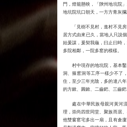
門，燈籠懸映，「陝州地坑院」
地坑院坑口朝天，一方方青灰攔
「見樹不見村，進村不見房，
居方式由來已久，當地人只說個
始爰謀，爰契我龜，曰止曰時，
多院相鄰，一院多窰的模樣。
村中現存的地坑院，基本鑿於
洞、箍窰洞等工序一樣少不了
住，至少三年光陰，多的達八年
的方鍁、圓鍁、二齒鈀、三齒鈀
處在中華民族母親河黃河流域
理，崇尚四世同堂、聚族而居、
他雙窗窰宅多出一扇，且有倉廩