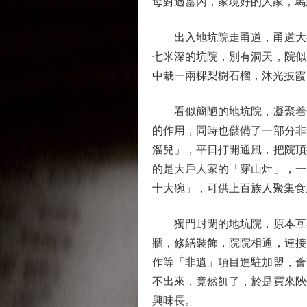
母對過窰內，家境好的人家，馬
出入地坑院走甬道，甬道大都
七米深的坑院，別有洞天，院似
中栽一兩棵梨樹石榴，沐光披霞
看似簡陋的地坑院，凝聚着勞
的作用，同時也儲備了一部分非
溜兒」，平日打開通風，把院頂
的是大戶人家的「穿山灶」，一
十大碗」，可供上百族人聚集食
獨門封閉的地坑院，原本互不
牆，修繕裝飾，院院相通，連接
作等「非遺」項目進駐加盟，薈
不出來，竟然飢了，於是買來陝
興味長。