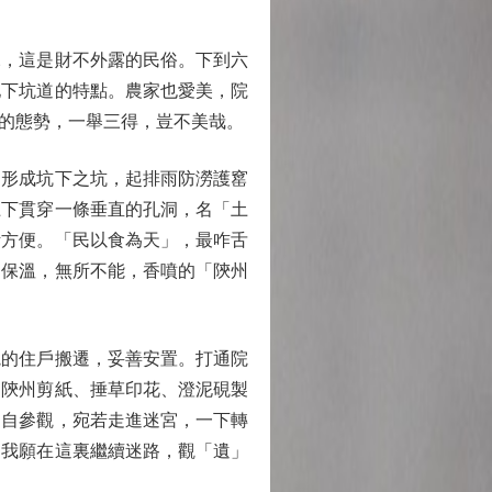
，這是財不外露的民俗。下到六
地下坑道的特點。農家也愛美，院
的態勢，一舉三得，豈不美哉。
形成坑下之坑，起排雨防澇護窰
上下貫穿一條垂直的孔洞，名「土
活方便。「民以食為天」，最咋舌
、保溫，無所不能，香噴的「陝州
的住戶搬遷，妥善安置。打通院
是陝州剪紙、捶草印花、澄泥硯製
獨自參觀，宛若走進迷宮，一下轉
，我願在這裏繼續迷路，觀「遺」