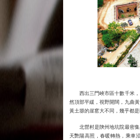
西出三門峽市區十數千米，山
然頂部平緩，視野開闊，九曲黃
黃土塬的崖窰大不同，幾乎都是
北營村是陝州地坑院最密集、
天艷陽高照，春暖轉熱，乘車