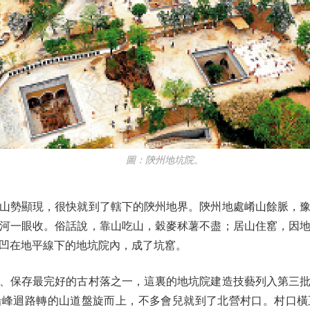
圖：陝州地坑院。
勢顯現，很快就到了轄下的陝州地界。陝州地處崤山餘脈，豫
河一眼收。俗話說，靠山吃山，穀麥秫薯不盡；居山住窰，因
凹在地平線下的地坑院內，成了坑窰。
保存最完好的古村落之一，這裏的地坑院建造技藝列入第三批
沿峰迴路轉的山道盤旋而上，不多會兒就到了北營村口。村口橫