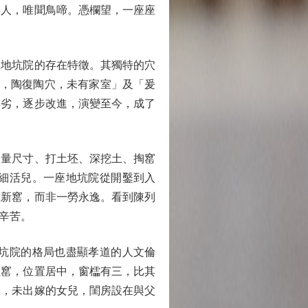
無人，唯聞鳥啼。憑欄望，一座座
地坑院的存在特徵。其獨特的穴
父，陶復陶穴，未有家室」及「爰
棄劣，逐步改進，演變至今，成了
量尺寸、打土坯、深挖土、掏窰
細活兒。一座地坑院從開鑿到入
挖新窰，而非一勞永逸。看到陳列
辛苦。
坑院的格局也盡顯孝道的人文倫
主窰，位置居中，窗櫺有三，比其
之，未出嫁的女兒，閨房設在與父