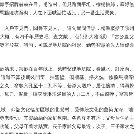
隸字招牌赫赫在目。甫進村，但見路面平坦，榆楊抽綠，寂靜
馬牆繞坑而砌，人在下面喊話忙活兒，另一番生活景象。
入戶不見門，聞聲不見人。」這句鄉間俚語，精準概括了陝州
大概，有四千年歷史吧。查文獻，《詩經·大雅·緜》「古公亶
築室於茲」詩句，可說是地坑院的雛形。勤勞智慧的先人留優
清末，窰齡在百年以上。舊時鑿建地坑院，看風水、訂座向、
，這還不算後期裝門窗、抹窰壁、砌牆基、搭火炕、修攔馬牆等
之久，窰數六孔至十二孔不等，若添人增戶，居住擁擠，得再
、瓦刀、泥板、磚夾等琳琅滿目的人力工具，不由感嘆，窰窰皆
，仰韶文化輻射區域的北營村，受傳統文化的薰染尤深，地
尊老愛幼、其樂融融的家庭氛圍。各窰尊卑有序，父母居住的
功能，父母守着才踏實。長子家離父母最近，次子、三子家次