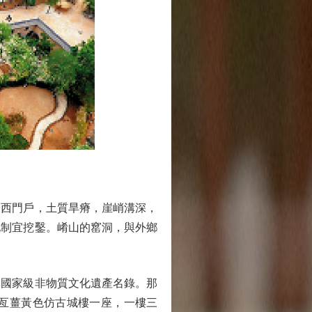
西門戶，土質旱瘠，崖峭溝深，
地制宜挖鑿。崤山的窰洞，與外鄉
國家級非物質文化遺產名錄。那
亙薑黃色仿古城樓一座，一樓三