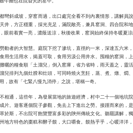
廄牛圈也在院旮旯的窰中。
彎斜成坡，穿窰而過，出口處完全看不到內裏情形，講解員說
天井，方正穩重，採光充足，滿院敞亮，兼具窰洞、四合院和
，眼前着實一亮，濃蔭送涼，秋後收果，窰洞始終保持冬暖夏涼
動者的大智慧。庭院下挖了滲坑，直徑約一米，深達五六米，
食用生活用水，揭蓋可取，食用另汲公用井水。囤糧的窰洞，
攤曬的糧食順「土溜兒」倒入窰庫，省力省時，雨天蓋之，靈
溜兒排列九個灶膛和灶頭，可同時燒火烹飪，蒸、煮、燉、燜
用，故有「七緊八慢九消停」之說，堪稱一奇。
相通，這些年，為發展當地的旅遊經濟，村中二十一個地坑院
成片。遊客逐個院子參觀，免去上下進出之勞。接踵而來的，
萃於斯，不出院可飽覽豐富多彩的陝州傳統文化。聽罷講解，
州地方特色的棗糕和酵子饃，大口嚼食。饃熱乎乎，心暖洋洋