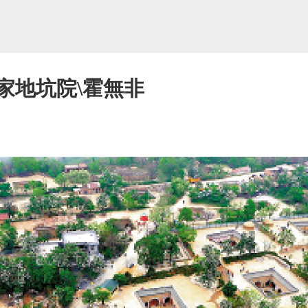
家地坑院\霍無非