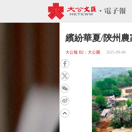
繽紛華夏/陝州農
大公報 B2：大公園
2025-09-08