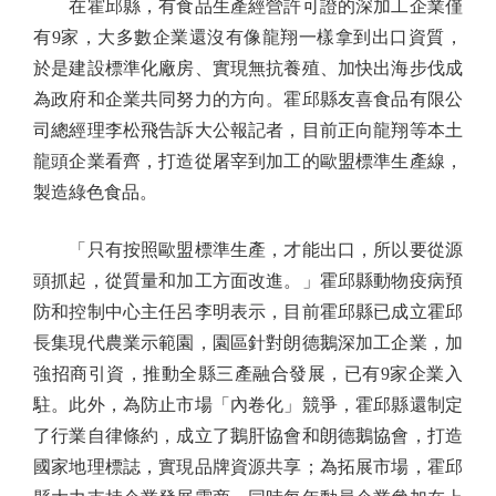
在霍邱縣，有食品生產經營許可證的深加工企業僅
有9家，大多數企業還沒有像龍翔一樣拿到出口資質，
於是建設標準化廠房、實現無抗養殖、加快出海步伐成
為政府和企業共同努力的方向。霍邱縣友喜食品有限公
司總經理李松飛告訴大公報記者，目前正向龍翔等本土
龍頭企業看齊，打造從屠宰到加工的歐盟標準生產線，
製造綠色食品。
「只有按照歐盟標準生產，才能出口，所以要從源
頭抓起，從質量和加工方面改進。」霍邱縣動物疫病預
防和控制中心主任呂李明表示，目前霍邱縣已成立霍邱
長集現代農業示範園，園區針對朗德鵝深加工企業，加
強招商引資，推動全縣三產融合發展，已有9家企業入
駐。此外，為防止市場「內卷化」競爭，霍邱縣還制定
了行業自律條約，成立了鵝肝協會和朗德鵝協會，打造
國家地理標誌，實現品牌資源共享；為拓展市場，霍邱