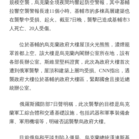
規模空襲，烏克蘭全境夜間均響起防空警報，其中基輔
拉響空襲警報長達11個小時。基輔市的多棟高層建築也
在襲擊中受損、起火。截至7日晚，襲擊已造成基輔市3
人死亡、20人受傷。
位於基輔的烏克蘭政府大樓屋頂火光熊熊，濃煙籠
罩首都上空。該大樓是烏克蘭內閣辦公室所在地，設有
各部長辦公室。斯維里堅科證實，此次為政府大樓首次
遭到俄軍襲擊，屋頂和建築上層均受損。CNN指出，遇
襲政府大樓位於基輔的政府大樓區，緊鄰國會且接近總
統辦公室。
俄羅斯國防部7日聲明稱，此次襲擊的目標是烏克
蘭軍工綜合體和交通基礎設施，包括武器和軍事裝備倉
庫、軍用機場等，明確否認襲擊烏政府大樓。
目前俄烏和平談判陷入僵局。烏克蘭總統澤連斯基