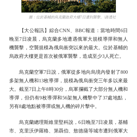
圖：位於基輔的烏克蘭政府大樓7日遭到襲擊。\路透社
【大公報訊】綜合CNN、BBC報道：當地時間6日
晚至7日凌晨，烏克蘭多地遭遇俄軍大規模導彈和無人
機襲擊，空襲規模為俄烏衝突以來的最大。位於基輔的
烏政府大樓更是首次被俄軍襲擊，造成至少3人死亡。
烏克蘭空軍7日說，俄軍從多地向烏境內發射了800
多架無人機和13枚導彈，規模為俄烏衝突三年多以來最
大。截至7日上午8時30分，烏軍攔截了大部分無人機和
導彈，但仍有9枚導彈和56架無人機擊中了37處地點，
另有8處地點被導彈或無人機的碎片擊中。
烏克蘭總理斯維里堅科說，6日晚至7日凌晨，基輔
市、克里沃伊羅格、第聶伯、敖德薩等城市遭到俄軍大