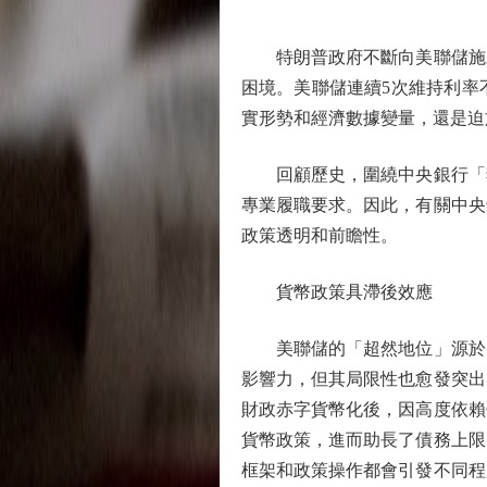
特朗普政府不斷向美聯儲施壓
困境。美聯儲連續5次維持利率
實形勢和經濟數據變量，還是迫
回顧歷史，圍繞中央銀行「獨
專業履職要求。因此，有關中央
政策透明和前瞻性。
貨幣政策具滯後效應
美聯儲的「超然地位」源於美
影響力，但其局限性也愈發突出
財政赤字貨幣化後，因高度依賴
貨幣政策，進而助長了債務上限
框架和政策操作都會引發不同程