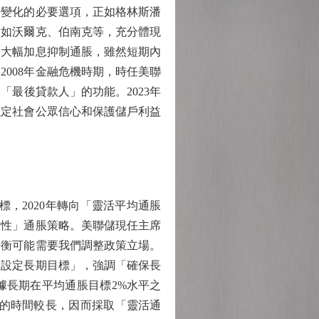
變化的必要選項，正如格林斯潘
比如沃爾克、伯南克等，充分體現
過大幅加息抑制通脹，雖然短期內
008年金融危機時期，時任美聯
最後貸款人」的功能。2023年
穩定社會公眾信心和保護儲戶利益
，2020年轉向「靈活平均通脹
償性」通脹策略。美聯儲現任主席
平衡可能需要我們調整政策立場。
脹設定長期目標」，強調「確保長
據長期在平均通脹目標2%水平之
需的時間較長，因而採取「靈活通