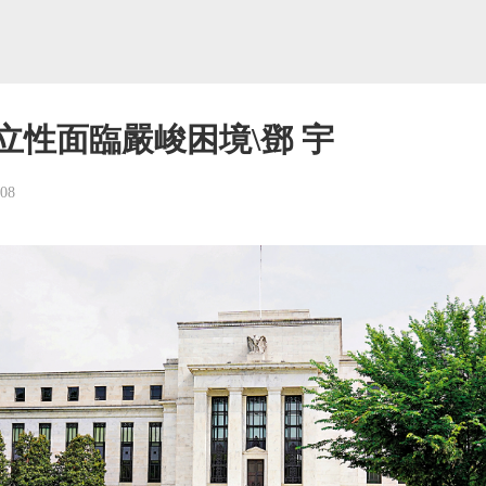
立性面臨嚴峻困境\鄧 宇
-08