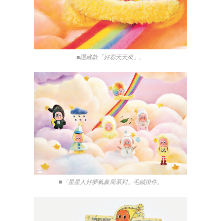
■隱藏款「好彩天天來」。
■「星星人好夢氣象局系列」毛絨掛件。