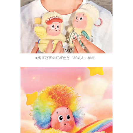
■奧運冠軍全紅嬋也是「星星人」粉絲。