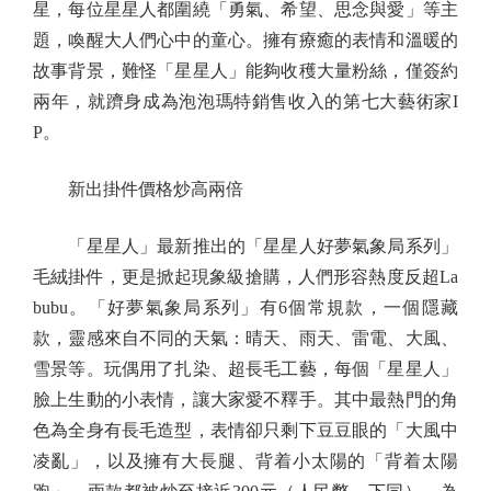
星，每位星星人都圍繞「勇氣、希望、思念與愛」等主
題，喚醒大人們心中的童心。擁有療癒的表情和溫暖的
故事背景，難怪「星星人」能夠收穫大量粉絲，僅簽約
兩年，就躋身成為泡泡瑪特銷售收入的第七大藝術家I
P。
新出掛件價格炒高兩倍
「星星人」最新推出的「星星人好夢氣象局系列」
毛絨掛件，更是掀起現象級搶購，人們形容熱度反超La
bubu。「好夢氣象局系列」有6個常規款，一個隱藏
款，靈感來自不同的天氣：晴天、雨天、雷電、大風、
雪景等。玩偶用了扎染、超長毛工藝，每個「星星人」
臉上生動的小表情，讓大家愛不釋手。其中最熱門的角
色為全身有長毛造型，表情卻只剩下豆豆眼的「大風中
凌亂」，以及擁有大長腿、背着小太陽的「背着太陽