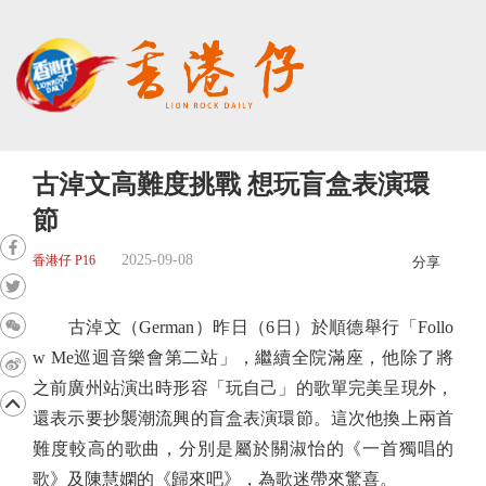
古淖文高難度挑戰 想玩盲盒表演環
節
2025-09-08
香港仔 P16
分享
古淖文（German）昨日（6日）於順德舉行「Follo
w Me巡迴音樂會第二站」，繼續全院滿座，他除了將
之前廣州站演出時形容「玩自己」的歌單完美呈現外，
還表示要抄襲潮流興的盲盒表演環節。這次他換上兩首
難度較高的歌曲，分別是屬於關淑怡的《一首獨唱的
歌》及陳慧嫻的《歸來吧》，為歌迷帶來驚喜。