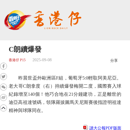
C朗續爆發
2025-09-08
香港仔 P15
分享
昨晨世盃外歐洲區F組，葡萄牙5:0輕取阿美尼亞。
老大哥C朗拿度（右）持續爆發梅開二度，國際賽入球
紀錄增至140個！他巧合地在21分鐘建功，正是離世的
迪亞高祖達號碼，領隊羅拔圖馬天尼斯賽後指證明祖達
精神與球隊同在。
讀大公報PDF版面