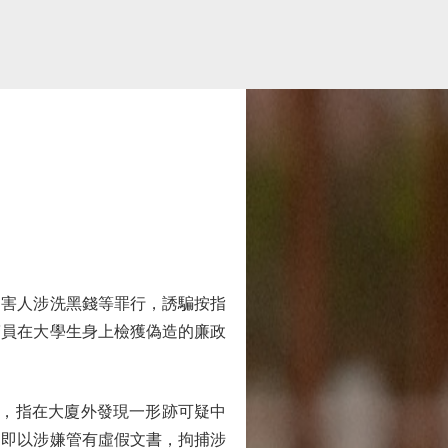
害人涉洗黑錢等罪行，誘騙按指
警員在大學生身上檢獲偽造的廉政
，指在大廈外發現一形跡可疑中
隨即以涉嫌管有虛假文書，拘捕涉