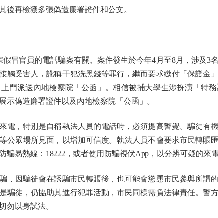
方其後再檢獲多張偽造廉署證件和公文。
冒官員的電話騙案有關。案件發生於今年4月至8月，涉及3名受
接觸受害人，訛稱干犯洗黑錢等罪行，繼而要求繳付「保證金
」上門派送內地檢察院「公函」。相信被捕大學生涉扮演「特務
展示偽造廉署證件以及內地檢察院「公函」。
電，特別是自稱執法人員的電話時，必須提高警覺。騙徒有機
等公眾場所見面，以增加可信度。執法人員不會要求市民轉賬
騙易熱線：18222，或者使用防騙視伏App，以分辨可疑的來
，因騙徒會在誘騙市民轉賬後，也可能會慫恿市民參與所謂的
是騙徒，仍協助其進行犯罪活動，市民同樣需負法律責任。警
民切勿以身試法。