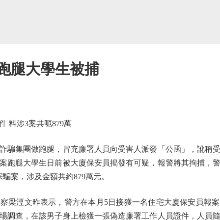
 跑腿大學生被捕
料涉3案共呃879萬
詐騙集團做跑腿，冒充廉署人員向受害人派發「公函」，訛稱受
案跑腿大學生日前被大廈保安員揭發有可疑，報警將其拘捕，
騙案，涉及金額共約879萬元。
梁涇文昨表示，警方在本月5日接獲一名住宅大廈保安員報案
場調查，在該男子身上檢獲一張偽造廉署工作人員證件，人員