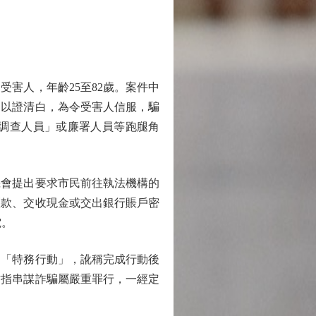
害人，年齡25至82歲。案件中
」以證清白，為令受害人信服，騙
調查人員」或廉署人員等跑腿角
會提出要求市民前往執法機構的
匯款、交收現金或交出銀行賬戶密
電。
「特務行動」，訛稱完成行動後
方指串謀詐騙屬嚴重罪行，一經定