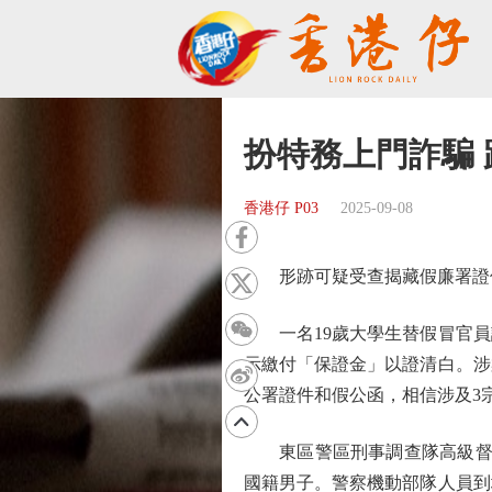
扮特務上門詐騙
香港仔 P03
2025-09-08
形跡可疑受查揭藏假廉署證件 
一名19歲大學生替假冒官員
示繳付「保證金」以證清白。涉
公署證件和假公函，相信涉及3宗
東區警區刑事調查隊高級督察
國籍男子。警察機動部隊人員到