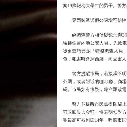
案19歲報稱大學生的男子。警
穿西裝派送假公函增可信性
經調查警方相信疑犯涉與3宗假
騙徒假冒內地公安人員，先致電
徒更聲稱會派「特務調查人員
色，犯案時會穿西裝，向受害人
警方提醒市民，若接獲不明來
外圍，或者附近的咖啡廳、商場
碼。市民如有懷疑，應立即致電防
警方並提醒市民需提防騙上騙
可取回失去金額；惟若明知對方
罪最高可被判囚14年，呼籲市