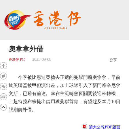
奧拿拿外借
2025-09-08
香港仔 P15
分享
今季被比恩迪亞搶去正選的曼聯門將奧拿拿，早前
於英聯盃披甲但演出差，加上球隊引入了新門將辛尼拿
文斯，已難有前途。幸在主流轉會窗關閉後迎來轉機，
土超特拉布宗提出借用獲曼聯首肯，有望趕及本月10日
限期前外借。
讀大公報PDF版面