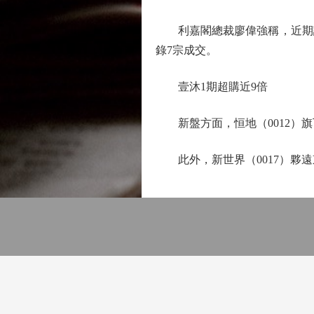
利嘉閣總裁廖偉強稱，近期議
錄7宗成交。
壹沐1期超購近9倍
新盤方面，恒地（0012）旗下
此外，新世界（0017）夥遠東發