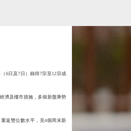
日及7日）錄得7宗至12宗成
經濟及樓市措施，多個新盤乘勢
重返雙位數水平，見4個周末新