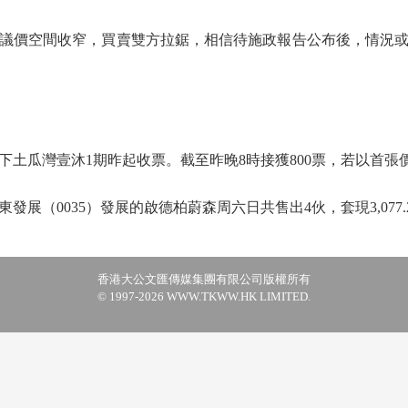
價空間收窄，買賣雙方拉鋸，相信待施政報告公布後，情況或
土瓜灣壹沐1期昨起收票。截至昨晚8時接獲800票，若以首張價
展（0035）發展的啟德柏蔚森周六日共售出4伙，套現3,077.
香港大公文匯傳媒集團有限公司版權所有
© 1997-2026 WWW.TKWW.HK LIMITED.