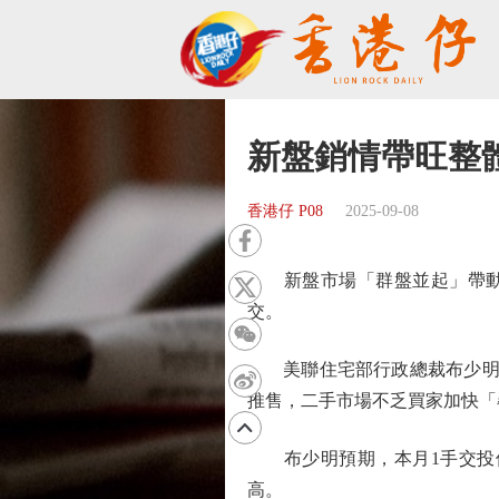
新盤銷情帶旺整
香港仔 P08
2025-09-08
新盤市場「群盤並起」帶動二
交。
美聯住宅部行政總裁布少明指
推售，二手市場不乏買家加快「
布少明預期，本月1手交投保
高。