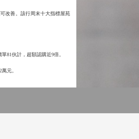
可改善。該行周末十大指標屋苑
單81伙計，超額認購近9倍。
2萬元。