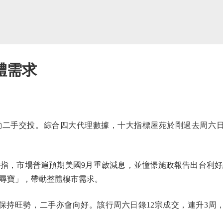
體需求
手交投。綜合四大代理數據，十大指標屋苑於剛過去周六日（6
，市場普遍預期美國9月重啟減息，並憧憬施政報告出台利好
尋寶」，帶動整體樓市需求。
持旺勢，二手亦會向好。該行周六日錄12宗成交，連升3周，