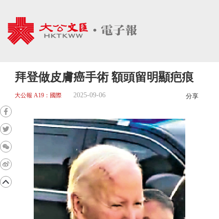
拜登做皮膚癌手術 額頭留明顯疤痕
2025-09-06
大公報 A19：國際
分享