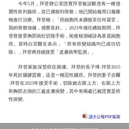
今年5月，拜登辦公室證實拜登被診斷患有一種侵
襲性前列腺癌，並已擴散到骨骼；他已開始服用口服藥
物進行治療。拜登稱：「癌細胞尚未擴散至任何器官，
我的骨骼強健，感覺良好。」2023年擔任總統期間，拜
登曾接受胸部病灶切除手術，術後檢測確診為基底細胞
癌。當時白宮醫生表示，「所有癌變組織均已成功切
除」，拜登將持續接受「皮膚病學監測」。
拜登家族深受癌症困擾。拜登的長子博·拜登2015
年死於腦膠質瘤，這是一種惡性腦癌。拜登的妻子吉爾
·拜登在2023年接受手術，切除她左眼上方、右眼上方
和胸部左側的三處皮膚病變，其中有兩處已被證實是癌
性病變。
讀大公報PDF版面