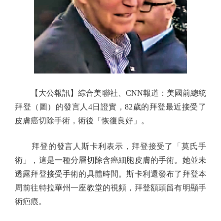
【大公報訊】綜合美聯社、CNN報道：美國前總統
拜登（圖）的發言人4日證實，82歲的拜登最近接受了
皮膚癌切除手術，術後「恢復良好」。
拜登的發言人斯卡利表示，拜登接受了「莫氏手
術」，這是一種分層切除含癌細胞皮膚的手術。她並未
透露拜登接受手術的具體時間。斯卡利還發布了拜登本
周前往特拉華州一座教堂的視頻，拜登額頭留有明顯手
術疤痕。