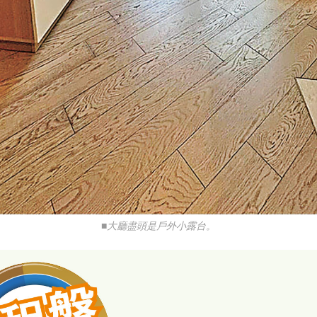
■大廳盡頭是戶外小露台。