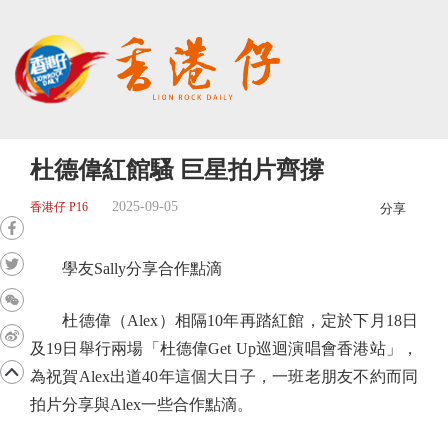
杜德偉紅館騷 巨星拍片齊撐
2025-09-05
香港仔 P16
分享
學友Sally分享合作點滴
杜德偉（Alex）相隔10年再踏紅館，定於下月18日
及19日舉行兩場「杜德偉Get Up巡迴演唱會香港站」，
為祝賀Alex出道40年這個大日子，一班老朋友不約而同
拍片分享與Alex一些合作點滴。