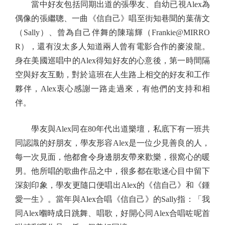
當中好友包括同期出道的張學友、自幼已視Alex為
偶像的張繼聰、一曲《信自己》唱至街知巷聞的葉蒨文
（Sally）、曾為自己伴舞的陳瑞輝（Frankie@MIRRO
R），還有沒太多人知道兩人曾有電影合作的麥浚龍。
身在美國巡唱中的Alex得知好友的心意後，第一時間隔
空與好友互動，對於這班在人生路上相交的好友和工作
夥伴，Alex衷心感謝一路走過來，有他們的支持和相
伴。
學友與Alex同在80年代出道樂壇，私底下有一班共
同認識的好朋友，學友形容Alex是一位少見善良的人，
每一次見面，他都會令身邊朋友帶來歡樂，很窩心的暖
男。他所唱的歌曲作品之中，很多都在歌迷心目中留下
深刻印象，學友更隨口便唱出Alex的《信自己》和《鍾
愛一生》。當年與Alex合唱《信自己》的Sally指：「我
同Alex嗰時成日跳舞、唱歌，好開心同Alex合唱咗呢首