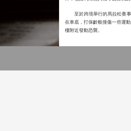
至於跨境舉行的馬拉松賽事，
在車底，打保齡般撞傷一些運動
樓附近發動恐襲。