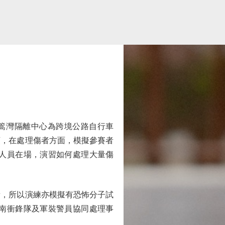
篙灣隔離中心為跨境公路自行車
頭，在處理傷者方面，模擬參賽者
人員在場，演習如何處理大量傷
，所以演練亦模擬有恐怖分子試
南衝鋒隊及軍裝警員協同處理事