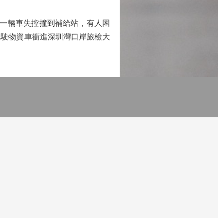
一輛車失控撞到補給站，有人困
駕駛物資車衝進深圳灣口岸旅檢大