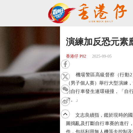
演練加反恐元素
香港仔 P02
2025-09-05
機場警區高級督察（行動2）
（男子個人賽）舉行大型演練，
的自行車發生連環碰撞，「自
者。」
文志良續指，鑑於現時的國際
圖搗亂及打斷自行車賽的進行
件，包括利用無人機等去控制及