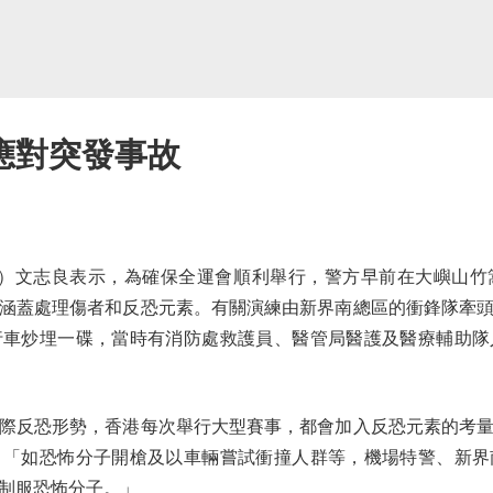
應對突發事故
文志良表示，為確保全運會順利舉行，警方早前在大嶼山竹
涵蓋處理傷者和反恐元素。有關演練由新界南總區的衝鋒隊牽
行車炒埋一碟，當時有消防處救護員、醫管局醫護及醫療輔助隊
反恐形勢，香港每次舉行大型賽事，都會加入反恐元素的考量
，「如恐怖分子開槍及以車輛嘗試衝撞人群等，機場特警、新界
制服恐怖分子。」