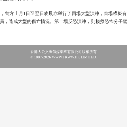
警方上月1日至翌日凌晨亦舉行了兩場大型演練，首場模擬有
員，造成大型的傷亡情況。第二場反恐演練，則模擬恐怖分子
香港大公文匯傳媒集團有限公司版權所有
© 1997-2026 WWW.TKWW.HK LIMITED.