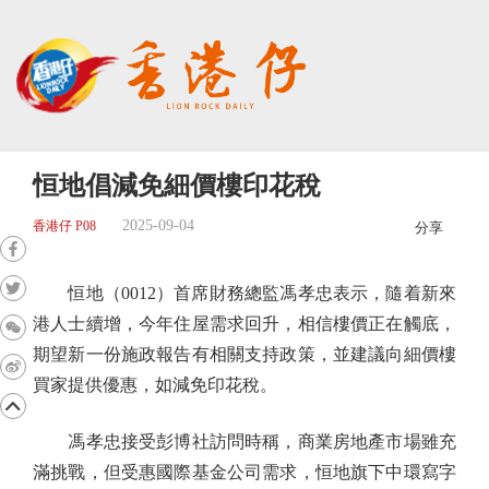
恒地倡減免細價樓印花稅
2025-09-04
香港仔 P08
分享
恒地（0012）首席財務總監馮孝忠表示，隨着新來
港人士續增，今年住屋需求回升，相信樓價正在觸底，
期望新一份施政報告有相關支持政策，並建議向細價樓
買家提供優惠，如減免印花稅。
馮孝忠接受彭博社訪問時稱，商業房地產市場雖充
滿挑戰，但受惠國際基金公司需求，恒地旗下中環寫字