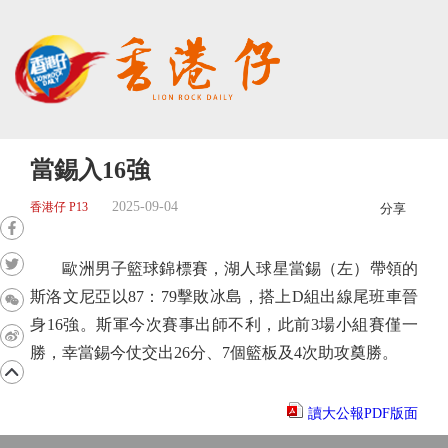
當錫入16強
2025-09-04
香港仔 P13
分享
歐洲男子籃球錦標賽，湖人球星當錫（左）帶領的
斯洛文尼亞以87：79擊敗冰島，搭上D組出線尾班車晉
身16強。斯軍今次賽事出師不利，此前3場小組賽僅一
勝，幸當錫今仗交出26分、7個籃板及4次助攻奠勝。
讀大公報PDF版面